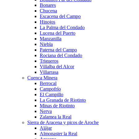
Bonares
Chucena
Escacena del Campo
Hinojos
La Palma del Condado
Lucena del Puerto
Manzanilla
Niebla
Paterna del Campo
Rociana del Condado
Trigueros
Villalba del Alcor
Villarrasa
Cuenca Minera
Berrocal
Campofrío
El Campillo
La Granada de Riotinto
Minas de Riotinto
Nerva
Zalamea la Real
Sierra de Aracena y picos de Aroche
Alájar
Almonaster la Real