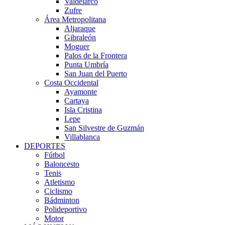
Valdelarco
Zufre
Área Metropolitana
Aljaraque
Gibraleón
Moguer
Palos de la Frontera
Punta Umbría
San Juan del Puerto
Costa Occidental
Ayamonte
Cartaya
Isla Cristina
Lepe
San Silvestre de Guzmán
Villablanca
DEPORTES
Fútbol
Baloncesto
Tenis
Atletismo
Ciclismo
Bádminton
Polideportivo
Motor