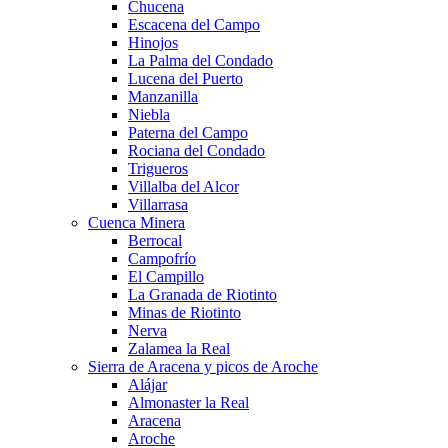
Chucena
Escacena del Campo
Hinojos
La Palma del Condado
Lucena del Puerto
Manzanilla
Niebla
Paterna del Campo
Rociana del Condado
Trigueros
Villalba del Alcor
Villarrasa
Cuenca Minera
Berrocal
Campofrío
El Campillo
La Granada de Riotinto
Minas de Riotinto
Nerva
Zalamea la Real
Sierra de Aracena y picos de Aroche
Alájar
Almonaster la Real
Aracena
Aroche