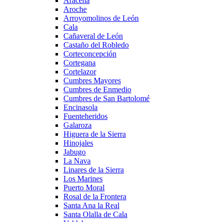
Aracena
Aroche
Arroyomolinos de León
Cala
Cañaveral de León
Castaño del Robledo
Corteconcepción
Cortegana
Cortelazor
Cumbres Mayores
Cumbres de Enmedio
Cumbres de San Bartolomé
Encinasola
Fuenteheridos
Galaroza
Higuera de la Sierra
Hinojales
Jabugo
La Nava
Linares de la Sierra
Los Marines
Puerto Moral
Rosal de la Frontera
Santa Ana la Real
Santa Olalla de Cala