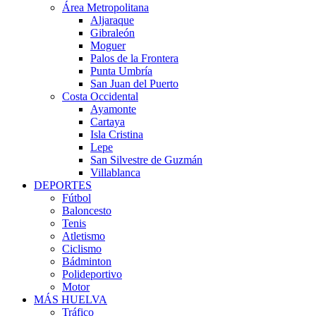
Área Metropolitana
Aljaraque
Gibraleón
Moguer
Palos de la Frontera
Punta Umbría
San Juan del Puerto
Costa Occidental
Ayamonte
Cartaya
Isla Cristina
Lepe
San Silvestre de Guzmán
Villablanca
DEPORTES
Fútbol
Baloncesto
Tenis
Atletismo
Ciclismo
Bádminton
Polideportivo
Motor
MÁS HUELVA
Tráfico