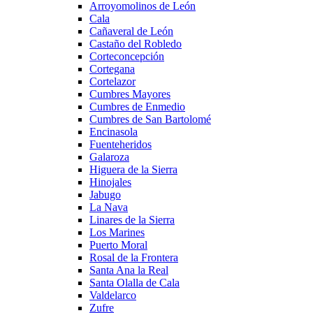
Arroyomolinos de León
Cala
Cañaveral de León
Castaño del Robledo
Corteconcepción
Cortegana
Cortelazor
Cumbres Mayores
Cumbres de Enmedio
Cumbres de San Bartolomé
Encinasola
Fuenteheridos
Galaroza
Higuera de la Sierra
Hinojales
Jabugo
La Nava
Linares de la Sierra
Los Marines
Puerto Moral
Rosal de la Frontera
Santa Ana la Real
Santa Olalla de Cala
Valdelarco
Zufre