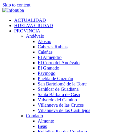
Skip to content
ACTUALIDAD
HUELVA CIUDAD
PROVINCIA
Andévalo
Alosno
Cabezas Rubias
Calañas
El Almendro
El Cerro del Andévalo
El Granado
Paymogo
Puebla de Guzmán
San Bartolomé de la Torre
Sanlúcar de Guadiana
Santa Bárbara de Casa
Valverde del Camino
Villanueva de las Cruces
Villanueva de los Castillejos
Condado
Almonte
Beas
Bollullos Par del Condado