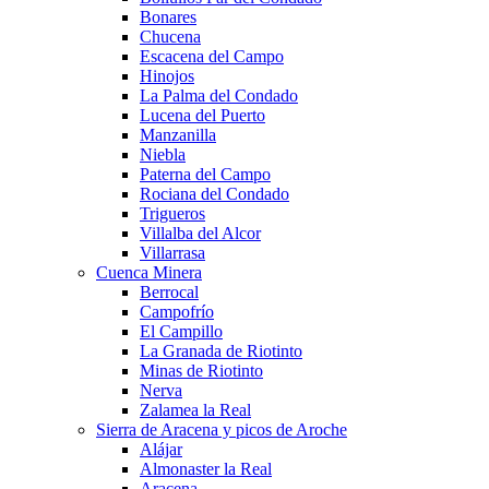
Bonares
Chucena
Escacena del Campo
Hinojos
La Palma del Condado
Lucena del Puerto
Manzanilla
Niebla
Paterna del Campo
Rociana del Condado
Trigueros
Villalba del Alcor
Villarrasa
Cuenca Minera
Berrocal
Campofrío
El Campillo
La Granada de Riotinto
Minas de Riotinto
Nerva
Zalamea la Real
Sierra de Aracena y picos de Aroche
Alájar
Almonaster la Real
Aracena