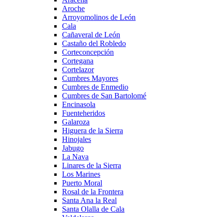
Aroche
Arroyomolinos de León
Cala
Cañaveral de León
Castaño del Robledo
Corteconcepción
Cortegana
Cortelazor
Cumbres Mayores
Cumbres de Enmedio
Cumbres de San Bartolomé
Encinasola
Fuenteheridos
Galaroza
Higuera de la Sierra
Hinojales
Jabugo
La Nava
Linares de la Sierra
Los Marines
Puerto Moral
Rosal de la Frontera
Santa Ana la Real
Santa Olalla de Cala