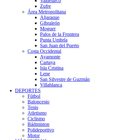
Valdelarco
Zufre
Área Metropolitana
Aljaraque
Gibraleón
Moguer
Palos de la Frontera
Punta Umbría
San Juan del Puerto
Costa Occidental
Ayamonte
Cartaya
Isla Cristina
Lepe
San Silvestre de Guzmán
Villablanca
DEPORTES
Fútbol
Baloncesto
Tenis
Atletismo
Ciclismo
Bádminton
Polideportivo
Motor