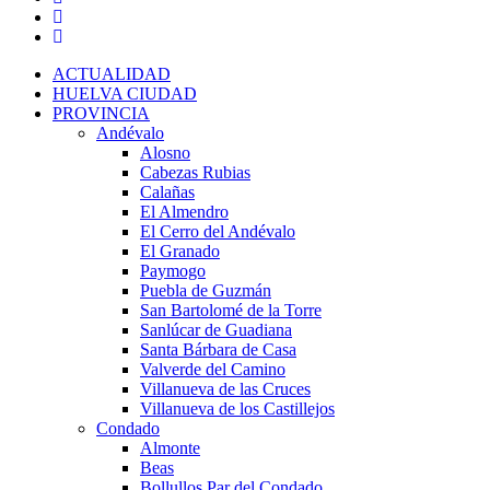
ACTUALIDAD
HUELVA CIUDAD
PROVINCIA
Andévalo
Alosno
Cabezas Rubias
Calañas
El Almendro
El Cerro del Andévalo
El Granado
Paymogo
Puebla de Guzmán
San Bartolomé de la Torre
Sanlúcar de Guadiana
Santa Bárbara de Casa
Valverde del Camino
Villanueva de las Cruces
Villanueva de los Castillejos
Condado
Almonte
Beas
Bollullos Par del Condado