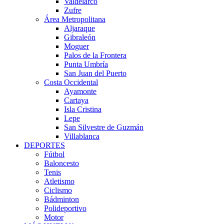
Valdelarco
Zufre
Área Metropolitana
Aljaraque
Gibraleón
Moguer
Palos de la Frontera
Punta Umbría
San Juan del Puerto
Costa Occidental
Ayamonte
Cartaya
Isla Cristina
Lepe
San Silvestre de Guzmán
Villablanca
DEPORTES
Fútbol
Baloncesto
Tenis
Atletismo
Ciclismo
Bádminton
Polideportivo
Motor