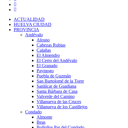
ACTUALIDAD
HUELVA CIUDAD
PROVINCIA
Andévalo
Alosno
Cabezas Rubias
Calañas
El Almendro
El Cerro del Andévalo
El Granado
Paymogo
Puebla de Guzmán
San Bartolomé de la Torre
Sanlúcar de Guadiana
Santa Bárbara de Casa
Valverde del Camino
Villanueva de las Cruces
Villanueva de los Castillejos
Condado
Almonte
Beas
Bollullos Par del Condado