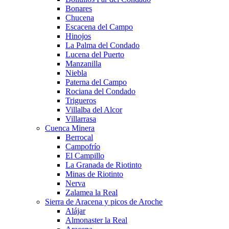
Bonares
Chucena
Escacena del Campo
Hinojos
La Palma del Condado
Lucena del Puerto
Manzanilla
Niebla
Paterna del Campo
Rociana del Condado
Trigueros
Villalba del Alcor
Villarrasa
Cuenca Minera
Berrocal
Campofrío
El Campillo
La Granada de Riotinto
Minas de Riotinto
Nerva
Zalamea la Real
Sierra de Aracena y picos de Aroche
Alájar
Almonaster la Real