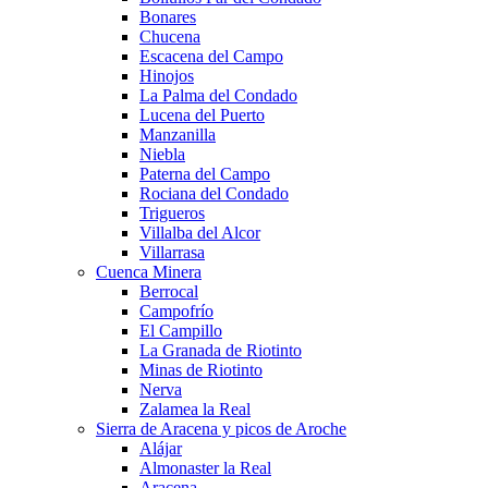
Bonares
Chucena
Escacena del Campo
Hinojos
La Palma del Condado
Lucena del Puerto
Manzanilla
Niebla
Paterna del Campo
Rociana del Condado
Trigueros
Villalba del Alcor
Villarrasa
Cuenca Minera
Berrocal
Campofrío
El Campillo
La Granada de Riotinto
Minas de Riotinto
Nerva
Zalamea la Real
Sierra de Aracena y picos de Aroche
Alájar
Almonaster la Real
Aracena