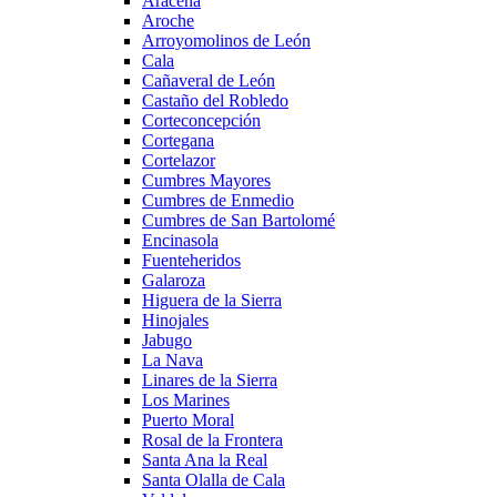
Aracena
Aroche
Arroyomolinos de León
Cala
Cañaveral de León
Castaño del Robledo
Corteconcepción
Cortegana
Cortelazor
Cumbres Mayores
Cumbres de Enmedio
Cumbres de San Bartolomé
Encinasola
Fuenteheridos
Galaroza
Higuera de la Sierra
Hinojales
Jabugo
La Nava
Linares de la Sierra
Los Marines
Puerto Moral
Rosal de la Frontera
Santa Ana la Real
Santa Olalla de Cala