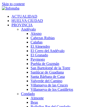
Skip to content
ACTUALIDAD
HUELVA CIUDAD
PROVINCIA
Andévalo
Alosno
Cabezas Rubias
Calañas
El Almendro
El Cerro del Andévalo
El Granado
Paymogo
Puebla de Guzmán
San Bartolomé de la Torre
Sanlúcar de Guadiana
Santa Bárbara de Casa
Valverde del Camino
Villanueva de las Cruces
Villanueva de los Castillejos
Condado
Almonte
Beas
Bollullos Par del Condado