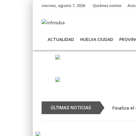
Skip
viernes, agosto 7, 2026
Quiénes somos
Avis
to
content
ACTUALIDAD
HUELVA CIUDAD
PROVIN
Finaliza e
ÚLTIMAS NOTICIAS