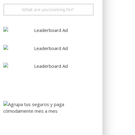
Search
for: