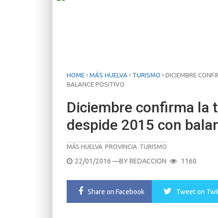
›
›
›
HOME
MÁS HUELVA
TURISMO
DICIEMBRE CONFI
BALANCE POSITIVO
Diciembre confirma la t
despide 2015 con balan
MÁS HUELVA
PROVINCIA
TURISMO
POSTED
22/01/2016
—BY
REDACCION
1160
ON
Share
on Facebook
Tweet
on Twi