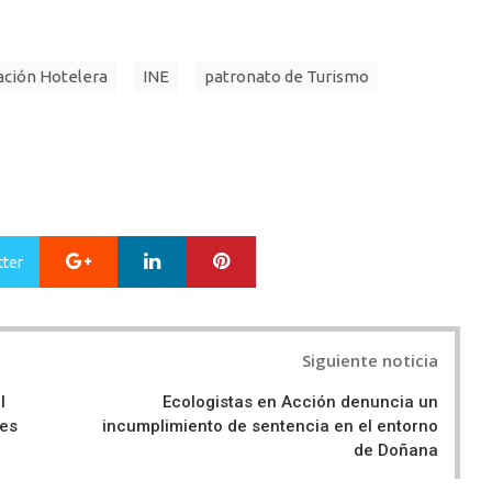
ación Hotelera
INE
patronato de Turismo
Google+
LinkedIn
Pinterest
tter
Siguiente noticia
l
Ecologistas en Acción denuncia un
les
incumplimiento de sentencia en el entorno
de Doñana