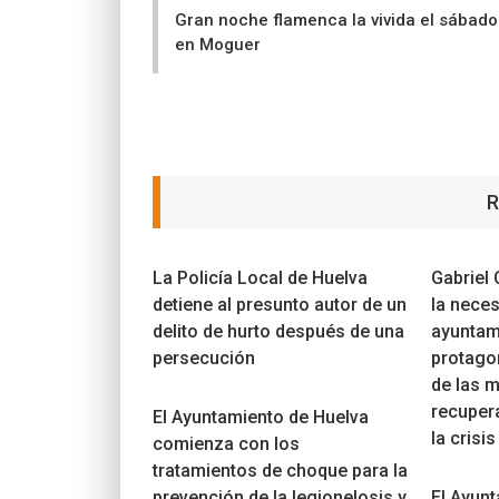
Gran noche flamenca la vivida el sábado
en Moguer
R
La Policía Local de Huelva
Gabriel 
detiene al presunto autor de un
la neces
delito de hurto después de una
ayuntam
persecución
protago
de las 
recuper
El Ayuntamiento de Huelva
la crisis
comienza con los
tratamientos de choque para la
prevención de la legionelosis y
El Ayun