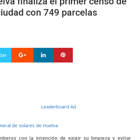
va finaliza el primer censo de
ciudad con 749 parcelas
Google+
LinkedIn
Pinterest
tter
mberos con la intención de exigir su limpieza y evitar