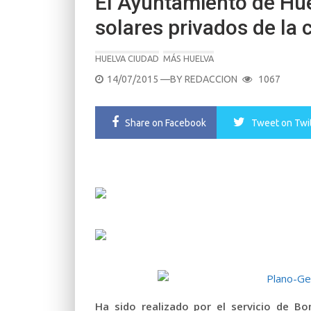
El Ayuntamiento de Huel
solares privados de la 
HUELVA CIUDAD
MÁS HUELVA
POSTED
14/07/2015
—BY
REDACCION
1067
ON
Share
on Facebook
Tweet
on Twi
Ha sido realizado por el servicio de Bo