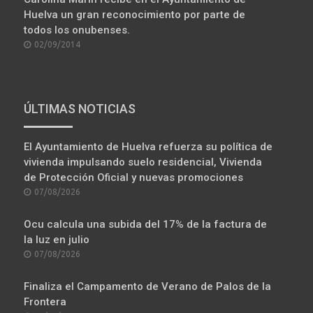
Huelva un gran reconocimiento por parte de
todos los onubenses.
POSTED
02/09/2014
ON
ÚLTIMAS NOTICIAS
El Ayuntamiento de Huelva refuerza su política de
vivienda impulsando suelo residencial, Vivienda
de Protección Oficial y nuevas promociones
POSTED
07/08/2026
ON
Ocu calcula una subida del 17% de la factura de
la luz en julio
POSTED
07/08/2026
ON
Finaliza el Campamento de Verano de Palos de la
Frontera