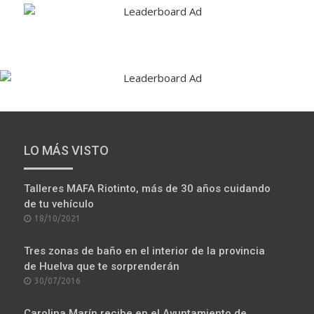
LO MÁS VISTO
Talleres MAFA Riotinto, más de 30 años cuidando
de tu vehículo
POSTED
18/10/2021
ON
Tres zonas de baño en el interior de la provincia
de Huelva que te sorprenderán
POSTED
30/07/2016
ON
Carolina Marín recibe en el Ayuntamiento de