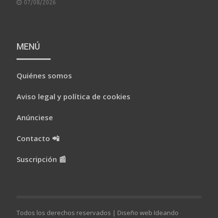
POSTED
07/08/2026
ON
MENÚ
Quiénes somos
Aviso legal y política de cookies
Anúnciese
Contacto 📲
Suscripción 📰
Todos los derechos reservados |
Diseño web Ideando