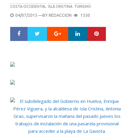
COSTA OCCIDENTAL
ISLA CRISTINA
TURISMO
POSTED
04/07/2015
—BY
REDACCION
1550
ON
Google+
LinkedIn
Pinterest
S
T
h
w
a
e
r
e
e
t