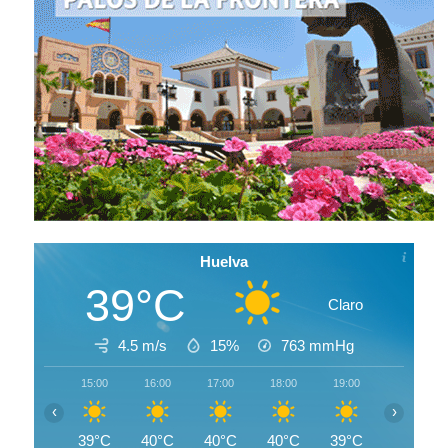
Huelva
39°C
Claro
4.5 m/s
15%
763
mmHg
15:00
16:00
17:00
18:00
19:00
20:00
‹
›
39°C
40°C
40°C
40°C
39°C
38°C