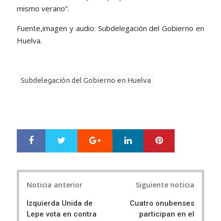
mismo verano”.
Fuente,imagen y audio: Subdelegación del Gobierno en
Huelva.
Subdelegación del Gobierno en Huelva
Google+
LinkedIn
Pinterest
S
T
h
w
a
e
r
e
Post
e
t
Noticia anterior
Siguiente noticia
navigation
Izquierda Unida de
Cuatro onubenses
Lepe vota en contra
participan en el