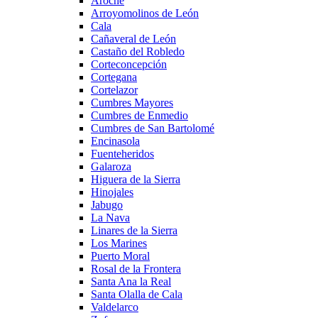
Aroche
Arroyomolinos de León
Cala
Cañaveral de León
Castaño del Robledo
Corteconcepción
Cortegana
Cortelazor
Cumbres Mayores
Cumbres de Enmedio
Cumbres de San Bartolomé
Encinasola
Fuenteheridos
Galaroza
Higuera de la Sierra
Hinojales
Jabugo
La Nava
Linares de la Sierra
Los Marines
Puerto Moral
Rosal de la Frontera
Santa Ana la Real
Santa Olalla de Cala
Valdelarco