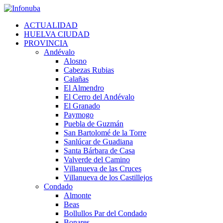
Skip
to
ACTUALIDAD
content
HUELVA CIUDAD
PROVINCIA
Andévalo
Alosno
Cabezas Rubias
Calañas
El Almendro
El Cerro del Andévalo
El Granado
Paymogo
Puebla de Guzmán
San Bartolomé de la Torre
Sanlúcar de Guadiana
Santa Bárbara de Casa
Valverde del Camino
Villanueva de las Cruces
Villanueva de los Castillejos
Condado
Almonte
Beas
Bollullos Par del Condado
Bonares