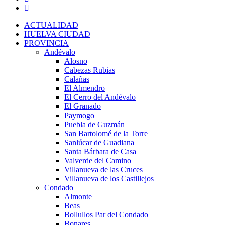
ACTUALIDAD
HUELVA CIUDAD
PROVINCIA
Andévalo
Alosno
Cabezas Rubias
Calañas
El Almendro
El Cerro del Andévalo
El Granado
Paymogo
Puebla de Guzmán
San Bartolomé de la Torre
Sanlúcar de Guadiana
Santa Bárbara de Casa
Valverde del Camino
Villanueva de las Cruces
Villanueva de los Castillejos
Condado
Almonte
Beas
Bollullos Par del Condado
Bonares