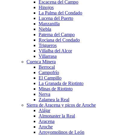
Escacena del Campo
Hinojos
La Palma del Condado
Lucena del Puerto
Manzanilla
Niebla
Paterna del Campo
Rociana del Condado
Trigueros
Villalba del Alcor
Villarrasa
Cuenca Minera
Berrocal
Campofrío
El Campillo
La Granada de Riotinto
Minas de Riotinto
Nerva
Zalamea la Real
Sierra de Aracena y picos de Aroche
Alájar
Almonaster la Real
Aracena
Aroche
Arroyomolinos de León