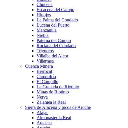
Chucena
Escacena del Campo
Hinojos
La Palma del Condado
Lucena del Puerto
Manzanilla
Niebla
Paterna del Campo
Rociana del Condado
Trigueros
Villalba del Alcor
Villarrasa
Cuenca Minera
Berrocal
Campofrío
El Campillo
La Granada de Riotinto
Minas de Riotinto
Nerva
Zalamea la Real
Sierra de Aracena y picos de Aroche
Alájar
Almonaster la Real
Aracena
Aroche