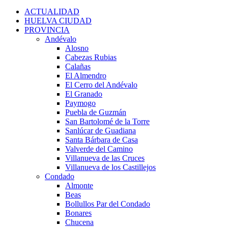
for:
ACTUALIDAD
HUELVA CIUDAD
PROVINCIA
Andévalo
Alosno
Cabezas Rubias
Calañas
El Almendro
El Cerro del Andévalo
El Granado
Paymogo
Puebla de Guzmán
San Bartolomé de la Torre
Sanlúcar de Guadiana
Santa Bárbara de Casa
Valverde del Camino
Villanueva de las Cruces
Villanueva de los Castillejos
Condado
Almonte
Beas
Bollullos Par del Condado
Bonares
Chucena