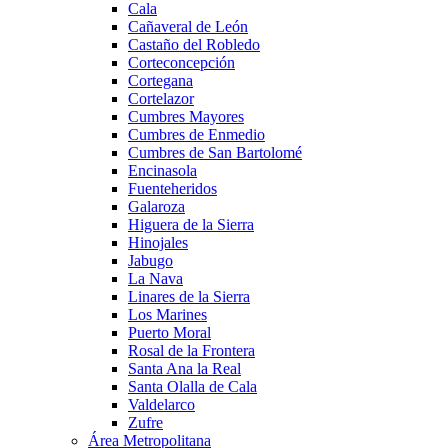
Cala
Cañaveral de León
Castaño del Robledo
Corteconcepción
Cortegana
Cortelazor
Cumbres Mayores
Cumbres de Enmedio
Cumbres de San Bartolomé
Encinasola
Fuenteheridos
Galaroza
Higuera de la Sierra
Hinojales
Jabugo
La Nava
Linares de la Sierra
Los Marines
Puerto Moral
Rosal de la Frontera
Santa Ana la Real
Santa Olalla de Cala
Valdelarco
Zufre
Área Metropolitana