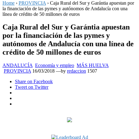
Home
›
PROVINCIA
›
Caja Rural del Sur y Garántia apuestan por
la financiación de las pymes y autónomos de Andalucía con una
línea de crédito de 50 millones de euros
Caja Rural del Sur y Garántia apuestan
por la financiación de las pymes y
autónomos de Andalucía con una línea de
crédito de 50 millones de euros
ANDALUCÍA
Economía y empleo
MÁS HUELVA
Posted
PROVINCIA
16/03/2018
—by
redaccion
1507
on
Share
on Facebook
Tweet
on Twitter
Google+
LinkedIn
Pinterest