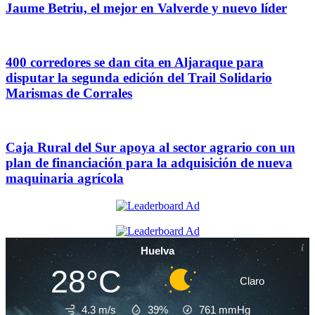
Jaume Betriu, el mejor en Valverde y nuevo líder
400 corredores se dan cita en Aljaraque para
disputar la segunda edición del Trail Solidario
Marismas de Corrales
Caja Rural del Sur apoya al sector agrario con un
plan de financiación para la adquisición de nueva
maquinaria agrícola
Huelva
28°C
Claro
4.3 m/s
39%
761
mmHg