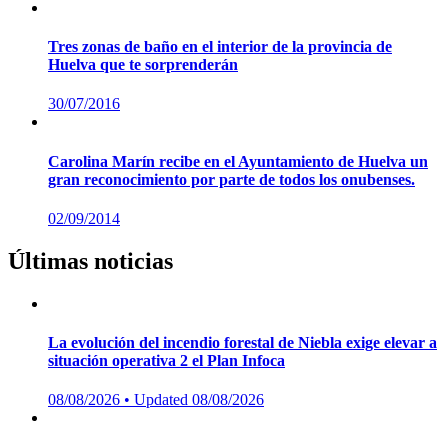
on
Tres zonas de baño en el interior de la provincia de
Huelva que te sorprenderán
Posted
30/07/2016
on
Carolina Marín recibe en el Ayuntamiento de Huelva un
gran reconocimiento por parte de todos los onubenses.
Posted
02/09/2014
on
Últimas noticias
La evolución del incendio forestal de Niebla exige elevar a
situación operativa 2 el Plan Infoca
Posted
08/08/2026
• Updated 08/08/2026
on