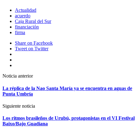
Actualidad
acuerdo
Caja Rural del Sur
financiación
firma
Share
on Facebook
Tweet
on Twitter
Google+
LinkedIn
Pinterest
Post
Noticia anterior
navigation
La réplica de la Nao Santa María ya se encuentra en aguas de
Punta Umbría
Siguiente noticia
Los ritmos brasileños de Urubú, protagonistas en el VI Festival
Baixo/Bajo Guadiana