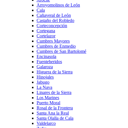
Arroyomolinos de León
Cala
Cañaveral de León
Castaño del Robledo
Corteconcepción
Cortegana
Cortelazor
Cumbres Mayores
Cumbres de Enmedio
Cumbres de San Bartolomé
Encinasola
Fuenteheridos
Galaroza
Higuera de la Sierra
Hinojales
Jabugo
La Nava
Linares de la Sierra
Los Marines
Puerto Moral
Rosal de la Frontera
Santa Ana la Real
Santa Olalla de Cala
Valdelarco