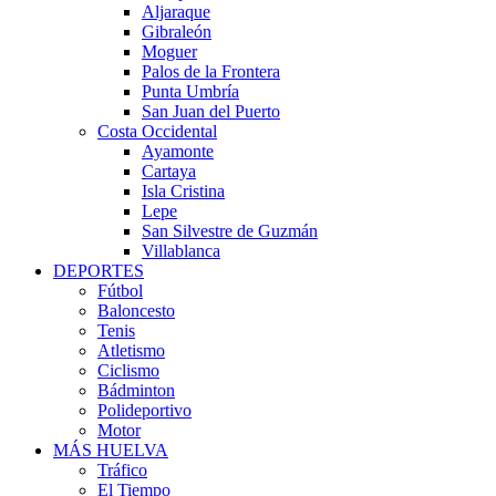
Aljaraque
Gibraleón
Moguer
Palos de la Frontera
Punta Umbría
San Juan del Puerto
Costa Occidental
Ayamonte
Cartaya
Isla Cristina
Lepe
San Silvestre de Guzmán
Villablanca
DEPORTES
Fútbol
Baloncesto
Tenis
Atletismo
Ciclismo
Bádminton
Polideportivo
Motor
MÁS HUELVA
Tráfico
El Tiempo