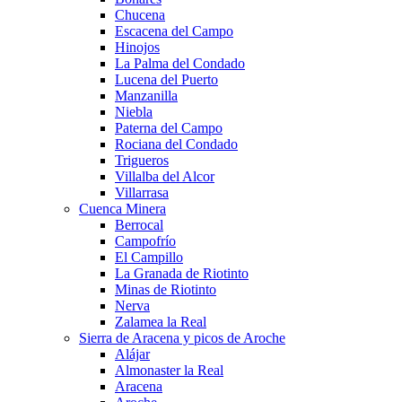
Chucena
Escacena del Campo
Hinojos
La Palma del Condado
Lucena del Puerto
Manzanilla
Niebla
Paterna del Campo
Rociana del Condado
Trigueros
Villalba del Alcor
Villarrasa
Cuenca Minera
Berrocal
Campofrío
El Campillo
La Granada de Riotinto
Minas de Riotinto
Nerva
Zalamea la Real
Sierra de Aracena y picos de Aroche
Alájar
Almonaster la Real
Aracena