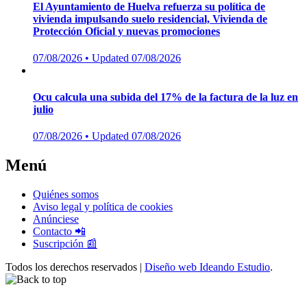
El Ayuntamiento de Huelva refuerza su política de
vivienda impulsando suelo residencial, Vivienda de
Protección Oficial y nuevas promociones
Posted
07/08/2026
• Updated 07/08/2026
on
Ocu calcula una subida del 17% de la factura de la luz en
julio
Posted
07/08/2026
• Updated 07/08/2026
on
Menú
Quiénes somos
Aviso legal y política de cookies
Anúnciese
Contacto 📲
Suscripción 📰
Todos los derechos reservados |
Diseño web Ideando Estudio
.