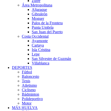
Zufre
Área Metropolitana
Aljaraque
Gibraleón
Moguer
Palos de la Frontera
Punta Umbría
San Juan del Puerto
Costa Occidental
Ayamonte
Cartaya
Isla Cristina
Lepe
San Silvestre de Guzmán
Villablanca
DEPORTES
Fútbol
Baloncesto
Tenis
Atletismo
Ciclismo
Bádminton
Polideportivo
Motor
MÁS HUELVA