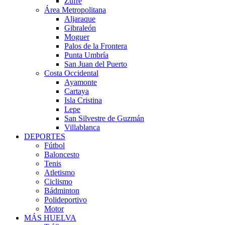
Zufre
Área Metropolitana
Aljaraque
Gibraleón
Moguer
Palos de la Frontera
Punta Umbría
San Juan del Puerto
Costa Occidental
Ayamonte
Cartaya
Isla Cristina
Lepe
San Silvestre de Guzmán
Villablanca
DEPORTES
Fútbol
Baloncesto
Tenis
Atletismo
Ciclismo
Bádminton
Polideportivo
Motor
MÁS HUELVA