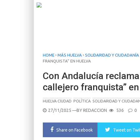
›
›
HOME
MÁS HUELVA
SOLIDARIDAD Y CIUDADANÍA
FRANQUISTA” EN HUELVA
Con Andalucía reclama 
callejero franquista” e
HUELVA CIUDAD
POLÍTICA
SOLIDARIDAD Y CIUDADA
POSTED
27/11/2025
—BY
REDACCION
536
0
ON
Share
on Facebook
Tweet
on Twi