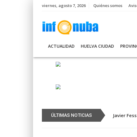
Skip
viernes, agosto 7, 2026
Quiénes somos
Avis
to
content
ACTUALIDAD
HUELVA CIUDAD
PROVIN
 sociolaborales en la barriada del Alto de la
Javier Fess
ÚLTIMAS NOTICIAS