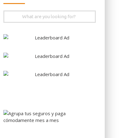
Search
for: