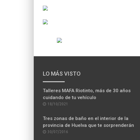
LO MÁS VISTO
Talleres MAFA Riotinto, más de 30 años
cuidando de tu vehículo
POSTED
18/10/2021
ON
Tres zonas de baño en el interior de la
provincia de Huelva que te sorprenderán
POSTED
30/07/2016
ON