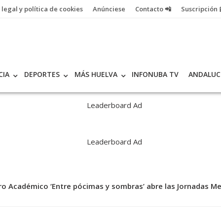
 legal y política de cookies
Anúnciese
Contacto 📲
Suscripción 
CIA
DEPORTES
MÁS HUELVA
INFONUBA TV
ANDALUC
ro Académico ‘Entre pócimas y sombras’ abre las Jornadas M
.000 centros andaluces recibieron productos hortofrutícolas 