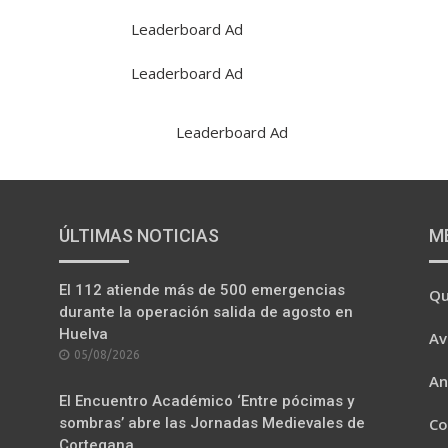
ÚLTIMAS NOTICIAS
M
El 112 atiende más de 500 emergencias
Qu
durante la operación salida de agosto en
Huelva
Av
POSTED
05/08/2026
ON
An
El Encuentro Académico ‘Entre pócimas y
sombras’ abre las Jornadas Medievales de
Co
Cortegana