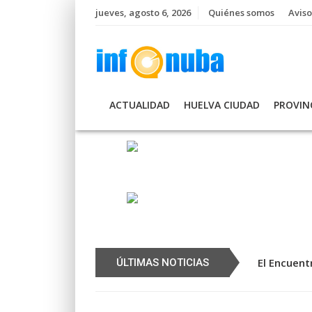
Skip
jueves, agosto 6, 2026
Quiénes somos
Aviso
to
content
ACTUALIDAD
HUELVA CIUDAD
PROVIN
El Encuent
Cerca de 2
ÚLTIMAS NOTICIAS