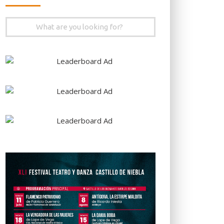
Search
for: