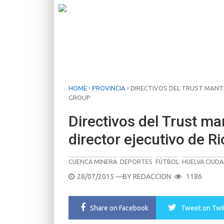
›
›
HOME
PROVINCIA
DIRECTIVOS DEL TRUST MANTI
GROUP
Directivos del Trust m
director ejecutivo de R
CUENCA MINERA
DEPORTES
FÚTBOL
HUELVA CIUD
POSTED
28/07/2015
—BY
REDACCION
1186
ON
Share
on Facebook
Tweet
on Twi