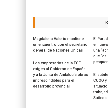
R
Magdalena Valerio mantiene
El Parti
un encuentro con el secretario
el nuev
general de Naciones Unidas
una “ad
que “da
pesquer
Los empresarios de la FOE
exigen al Gobierno de España
y a la Junta de Andalucía obras
El subd
imprescindibles para el
CCOO y 
desarrollo provincial
situació
trabajad
Suites de