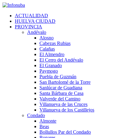
Skip
to
ACTUALIDAD
content
HUELVA CIUDAD
PROVINCIA
Andévalo
Alosno
Cabezas Rubias
Calañas
El Almendro
El Cerro del Andévalo
El Granado
Paymogo
Puebla de Guzmán
San Bartolomé de la Torre
Sanlúcar de Guadiana
Santa Bárbara de Casa
Valverde del Camino
Villanueva de las Cruces
Villanueva de los Castillejos
Condado
Almonte
Beas
Bollullos Par del Condado
Bonares