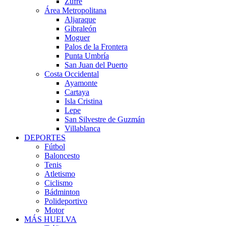
Zufre
Área Metropolitana
Aljaraque
Gibraleón
Moguer
Palos de la Frontera
Punta Umbría
San Juan del Puerto
Costa Occidental
Ayamonte
Cartaya
Isla Cristina
Lepe
San Silvestre de Guzmán
Villablanca
DEPORTES
Fútbol
Baloncesto
Tenis
Atletismo
Ciclismo
Bádminton
Polideportivo
Motor
MÁS HUELVA