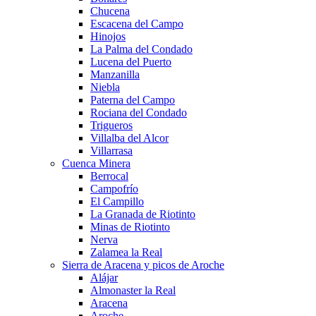
Chucena
Escacena del Campo
Hinojos
La Palma del Condado
Lucena del Puerto
Manzanilla
Niebla
Paterna del Campo
Rociana del Condado
Trigueros
Villalba del Alcor
Villarrasa
Cuenca Minera
Berrocal
Campofrío
El Campillo
La Granada de Riotinto
Minas de Riotinto
Nerva
Zalamea la Real
Sierra de Aracena y picos de Aroche
Alájar
Almonaster la Real
Aracena
Aroche