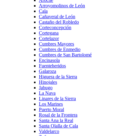
Aroche
Arroyomolinos de León
Cala
Cañaveral de León
Castaño del Robledo
Corteconcepción
Cortegana
Cortelazor
Cumbres Mayores
Cumbres de Enmedio
Cumbres de San Bartolomé
Encinasola
Fuenteheridos
Galaroza
Higuera de la Sierra
Hinojales
Jabugo
La Nava
Linares de la Sierra
Los Marines
Puerto Moral
Rosal de la Frontera
Santa Ana la Real
Santa Olalla de Cala
Valdelarco