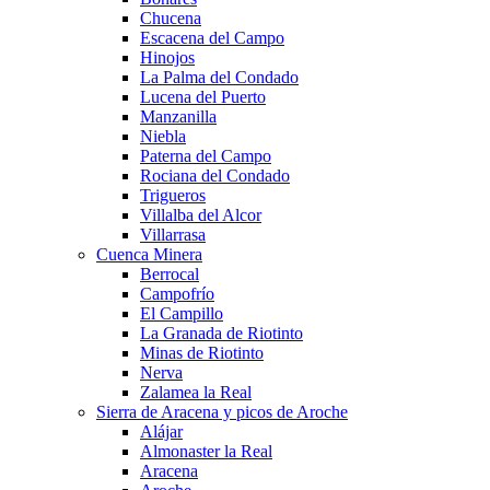
Chucena
Escacena del Campo
Hinojos
La Palma del Condado
Lucena del Puerto
Manzanilla
Niebla
Paterna del Campo
Rociana del Condado
Trigueros
Villalba del Alcor
Villarrasa
Cuenca Minera
Berrocal
Campofrío
El Campillo
La Granada de Riotinto
Minas de Riotinto
Nerva
Zalamea la Real
Sierra de Aracena y picos de Aroche
Alájar
Almonaster la Real
Aracena