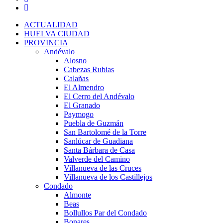
ACTUALIDAD
HUELVA CIUDAD
PROVINCIA
Andévalo
Alosno
Cabezas Rubias
Calañas
El Almendro
El Cerro del Andévalo
El Granado
Paymogo
Puebla de Guzmán
San Bartolomé de la Torre
Sanlúcar de Guadiana
Santa Bárbara de Casa
Valverde del Camino
Villanueva de las Cruces
Villanueva de los Castillejos
Condado
Almonte
Beas
Bollullos Par del Condado
Bonares