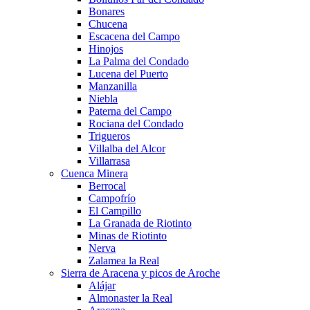
Bonares
Chucena
Escacena del Campo
Hinojos
La Palma del Condado
Lucena del Puerto
Manzanilla
Niebla
Paterna del Campo
Rociana del Condado
Trigueros
Villalba del Alcor
Villarrasa
Cuenca Minera
Berrocal
Campofrío
El Campillo
La Granada de Riotinto
Minas de Riotinto
Nerva
Zalamea la Real
Sierra de Aracena y picos de Aroche
Alájar
Almonaster la Real