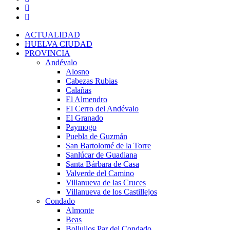
ACTUALIDAD
HUELVA CIUDAD
PROVINCIA
Andévalo
Alosno
Cabezas Rubias
Calañas
El Almendro
El Cerro del Andévalo
El Granado
Paymogo
Puebla de Guzmán
San Bartolomé de la Torre
Sanlúcar de Guadiana
Santa Bárbara de Casa
Valverde del Camino
Villanueva de las Cruces
Villanueva de los Castillejos
Condado
Almonte
Beas
Bollullos Par del Condado