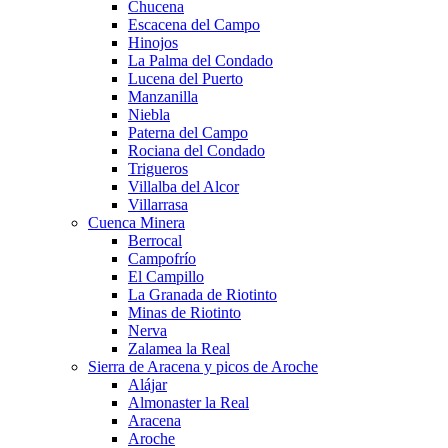
Chucena
Escacena del Campo
Hinojos
La Palma del Condado
Lucena del Puerto
Manzanilla
Niebla
Paterna del Campo
Rociana del Condado
Trigueros
Villalba del Alcor
Villarrasa
Cuenca Minera
Berrocal
Campofrío
El Campillo
La Granada de Riotinto
Minas de Riotinto
Nerva
Zalamea la Real
Sierra de Aracena y picos de Aroche
Alájar
Almonaster la Real
Aracena
Aroche