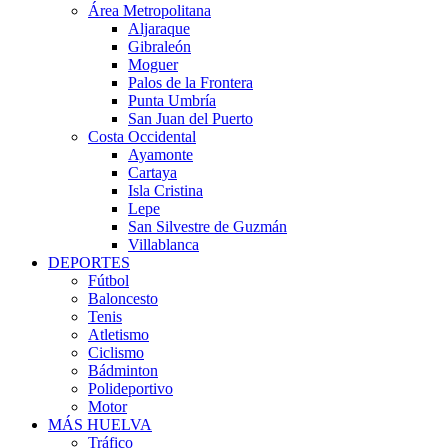
Área Metropolitana
Aljaraque
Gibraleón
Moguer
Palos de la Frontera
Punta Umbría
San Juan del Puerto
Costa Occidental
Ayamonte
Cartaya
Isla Cristina
Lepe
San Silvestre de Guzmán
Villablanca
DEPORTES
Fútbol
Baloncesto
Tenis
Atletismo
Ciclismo
Bádminton
Polideportivo
Motor
MÁS HUELVA
Tráfico