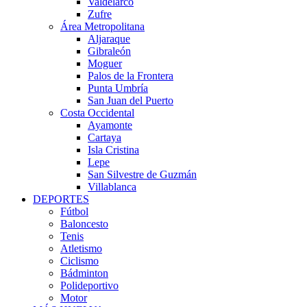
Valdelarco
Zufre
Área Metropolitana
Aljaraque
Gibraleón
Moguer
Palos de la Frontera
Punta Umbría
San Juan del Puerto
Costa Occidental
Ayamonte
Cartaya
Isla Cristina
Lepe
San Silvestre de Guzmán
Villablanca
DEPORTES
Fútbol
Baloncesto
Tenis
Atletismo
Ciclismo
Bádminton
Polideportivo
Motor