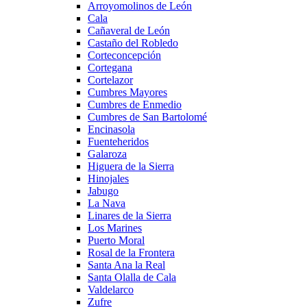
Arroyomolinos de León
Cala
Cañaveral de León
Castaño del Robledo
Corteconcepción
Cortegana
Cortelazor
Cumbres Mayores
Cumbres de Enmedio
Cumbres de San Bartolomé
Encinasola
Fuenteheridos
Galaroza
Higuera de la Sierra
Hinojales
Jabugo
La Nava
Linares de la Sierra
Los Marines
Puerto Moral
Rosal de la Frontera
Santa Ana la Real
Santa Olalla de Cala
Valdelarco
Zufre