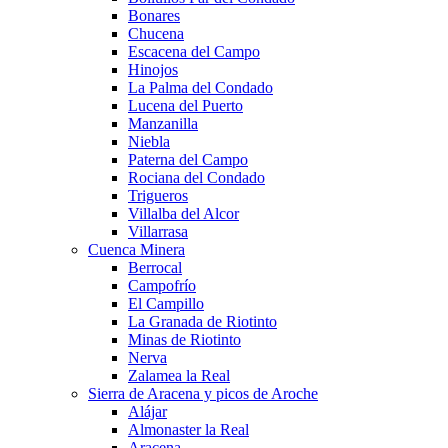
Bonares
Chucena
Escacena del Campo
Hinojos
La Palma del Condado
Lucena del Puerto
Manzanilla
Niebla
Paterna del Campo
Rociana del Condado
Trigueros
Villalba del Alcor
Villarrasa
Cuenca Minera
Berrocal
Campofrío
El Campillo
La Granada de Riotinto
Minas de Riotinto
Nerva
Zalamea la Real
Sierra de Aracena y picos de Aroche
Alájar
Almonaster la Real
Aracena