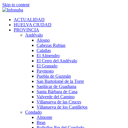
Skip to content
ACTUALIDAD
HUELVA CIUDAD
PROVINCIA
Andévalo
Alosno
Cabezas Rubias
Calañas
El Almendro
El Cerro del Andévalo
El Granado
Paymogo
Puebla de Guzmán
San Bartolomé de la Torre
Sanlúcar de Guadiana
Santa Bárbara de Casa
Valverde del Camino
Villanueva de las Cruces
Villanueva de los Castillejos
Condado
Almonte
Beas
Bollullos Par del Condado