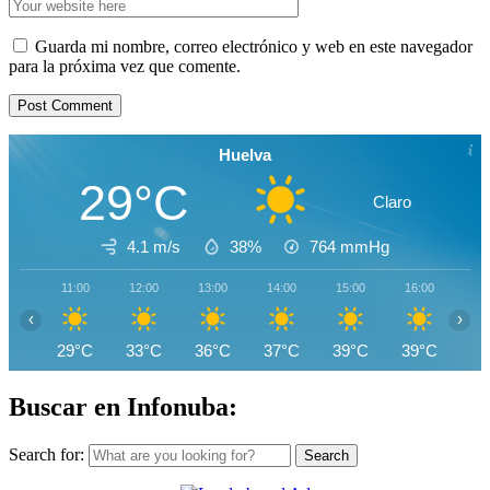
Guarda mi nombre, correo electrónico y web en este navegador
para la próxima vez que comente.
Huelva
29°C
Claro
4.1 m/s
38%
764
mmHg
11:00
12:00
13:00
14:00
15:00
16:00
17
‹
›
29°C
33°C
36°C
37°C
39°C
39°C
39
Buscar en Infonuba:
Search for: