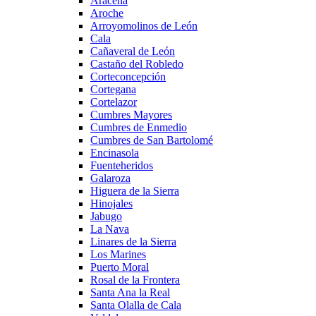
Aracena
Aroche
Arroyomolinos de León
Cala
Cañaveral de León
Castaño del Robledo
Corteconcepción
Cortegana
Cortelazor
Cumbres Mayores
Cumbres de Enmedio
Cumbres de San Bartolomé
Encinasola
Fuenteheridos
Galaroza
Higuera de la Sierra
Hinojales
Jabugo
La Nava
Linares de la Sierra
Los Marines
Puerto Moral
Rosal de la Frontera
Santa Ana la Real
Santa Olalla de Cala