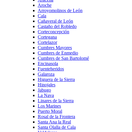
Aroche
Arroyomolinos de León
Cala
Cañaveral de León
Castaño del Robledo
Corteconcepción
Cortegana
Cortelazor
Cumbres Mayores
Cumbres de Enmedio
Cumbres de San Bartolomé
Encinasola
Fuenteheridos
Galaroza
Higuera de la Sierra
Hinojales
Jabugo
La Nava
Linares de la Sierra
Los Marines
Puerto Moral
Rosal de la Frontera
Santa Ana la Real
Santa Olalla de Cala