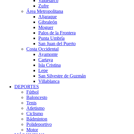
Valdelarco
Zufre
Área Metropolitana
Aljaraque
Gibraleón
Moguer
Palos de la Frontera
Punta Umbría
San Juan del Puerto
Costa Occidental
Ayamonte
Cartaya
Isla Cristina
Lepe
San Silvestre de Guzmán
Villablanca
DEPORTES
Fútbol
Baloncesto
Tenis
Atletismo
Ciclismo
Bádminton
Polideportivo
Motor