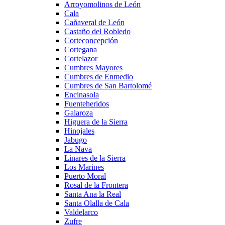
Arroyomolinos de León
Cala
Cañaveral de León
Castaño del Robledo
Corteconcepción
Cortegana
Cortelazor
Cumbres Mayores
Cumbres de Enmedio
Cumbres de San Bartolomé
Encinasola
Fuenteheridos
Galaroza
Higuera de la Sierra
Hinojales
Jabugo
La Nava
Linares de la Sierra
Los Marines
Puerto Moral
Rosal de la Frontera
Santa Ana la Real
Santa Olalla de Cala
Valdelarco
Zufre