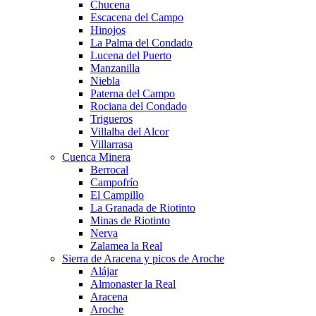
Chucena
Escacena del Campo
Hinojos
La Palma del Condado
Lucena del Puerto
Manzanilla
Niebla
Paterna del Campo
Rociana del Condado
Trigueros
Villalba del Alcor
Villarrasa
Cuenca Minera
Berrocal
Campofrío
El Campillo
La Granada de Riotinto
Minas de Riotinto
Nerva
Zalamea la Real
Sierra de Aracena y picos de Aroche
Alájar
Almonaster la Real
Aracena
Aroche