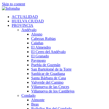
Skip to content
ACTUALIDAD
HUELVA CIUDAD
PROVINCIA
Andévalo
Alosno
Cabezas Rubias
Calañas
El Almendro
El Cerro del Andévalo
El Granado
Paymogo
Puebla de Guzmán
San Bartolomé de la Torre
Sanlúcar de Guadiana
Santa Bárbara de Casa
Valverde del Camino
Villanueva de las Cruces
Villanueva de los Castillejos
Condado
Almonte
Beas
Bollullos Par del Condado