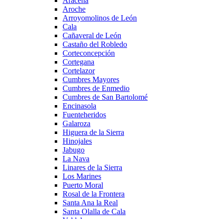
Aracena
Aroche
Arroyomolinos de León
Cala
Cañaveral de León
Castaño del Robledo
Corteconcepción
Cortegana
Cortelazor
Cumbres Mayores
Cumbres de Enmedio
Cumbres de San Bartolomé
Encinasola
Fuenteheridos
Galaroza
Higuera de la Sierra
Hinojales
Jabugo
La Nava
Linares de la Sierra
Los Marines
Puerto Moral
Rosal de la Frontera
Santa Ana la Real
Santa Olalla de Cala