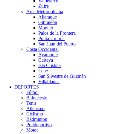
Valdelarco
Zufre
Área Metropolitana
Aljaraque
Gibraleón
Moguer
Palos de la Frontera
Punta Umbría
San Juan del Puerto
Costa Occidental
Ayamonte
Cartaya
Isla Cristina
Lepe
San Silvestre de Guzmán
Villablanca
DEPORTES
Fútbol
Baloncesto
Tenis
Atletismo
Ciclismo
Bádminton
Polideportivo
Motor