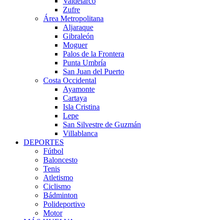
Valdelarco
Zufre
Área Metropolitana
Aljaraque
Gibraleón
Moguer
Palos de la Frontera
Punta Umbría
San Juan del Puerto
Costa Occidental
Ayamonte
Cartaya
Isla Cristina
Lepe
San Silvestre de Guzmán
Villablanca
DEPORTES
Fútbol
Baloncesto
Tenis
Atletismo
Ciclismo
Bádminton
Polideportivo
Motor