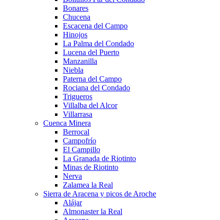
Bonares
Chucena
Escacena del Campo
Hinojos
La Palma del Condado
Lucena del Puerto
Manzanilla
Niebla
Paterna del Campo
Rociana del Condado
Trigueros
Villalba del Alcor
Villarrasa
Cuenca Minera
Berrocal
Campofrío
El Campillo
La Granada de Riotinto
Minas de Riotinto
Nerva
Zalamea la Real
Sierra de Aracena y picos de Aroche
Alájar
Almonaster la Real