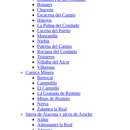
Bonares
Chucena
Escacena del Campo
Hinojos
La Palma del Condado
Lucena del Puerto
Manzanilla
Niebla
Paterna del Campo
Rociana del Condado
Trigueros
Villalba del Alcor
Villarrasa
Cuenca Minera
Berrocal
Campofrío
El Campillo
La Granada de Riotinto
Minas de Riotinto
Nerva
Zalamea la Real
Sierra de Aracena y picos de Aroche
Alájar
Almonaster la Real
Aracena