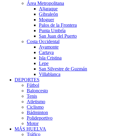
Área Metropolitana
Aljaraque
Gibraleón
Moguer
Palos de la Frontera
Punta Umbría
San Juan del Puerto
Costa Occidental
Ayamonte
Cartaya
Isla Cristina
Lepe
San Silvestre de Guzmán
Villablanca
DEPORTES
Fútbol
Baloncesto
Tenis
Atletismo
Ciclismo
Bádminton
Polideportivo
Motor
MÁS HUELVA
Tráfico