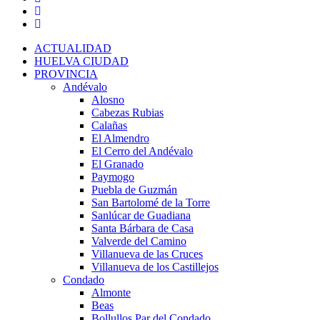
ACTUALIDAD
HUELVA CIUDAD
PROVINCIA
Andévalo
Alosno
Cabezas Rubias
Calañas
El Almendro
El Cerro del Andévalo
El Granado
Paymogo
Puebla de Guzmán
San Bartolomé de la Torre
Sanlúcar de Guadiana
Santa Bárbara de Casa
Valverde del Camino
Villanueva de las Cruces
Villanueva de los Castillejos
Condado
Almonte
Beas
Bollullos Par del Condado