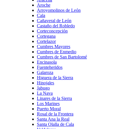
Aroche
Arroyomolinos de León
Cala
Cañaveral de León
Castaño del Robledo
Corteconcepción
Cortegana
Cortelazor
Cumbres Mayores
Cumbres de Enmedio
Cumbres de San Bartolomé
Encinasola
Fuenteheridos
Galaroza
Higuera de la Sierra
Hinojales
Jabugo
La Nava
Linares de la Sierra
Los Marines
Puerto Moral
Rosal de la Frontera
Santa Ana la Real
Santa Olalla de Cala