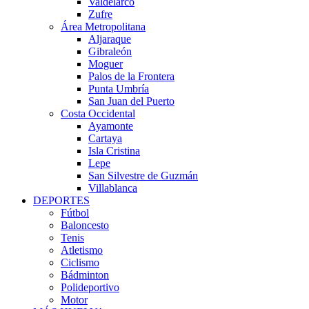
Valdelarco
Zufre
Área Metropolitana
Aljaraque
Gibraleón
Moguer
Palos de la Frontera
Punta Umbría
San Juan del Puerto
Costa Occidental
Ayamonte
Cartaya
Isla Cristina
Lepe
San Silvestre de Guzmán
Villablanca
DEPORTES
Fútbol
Baloncesto
Tenis
Atletismo
Ciclismo
Bádminton
Polideportivo
Motor