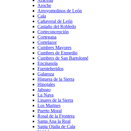
Aracena
Aroche
Arroyomolinos de León
Cala
Cañaveral de León
Castaño del Robledo
Corteconcepción
Cortegana
Cortelazor
Cumbres Mayores
Cumbres de Enmedio
Cumbres de San Bartolomé
Encinasola
Fuenteheridos
Galaroza
Higuera de la Sierra
Hinojales
Jabugo
La Nava
Linares de la Sierra
Los Marines
Puerto Moral
Rosal de la Frontera
Santa Ana la Real
Santa Olalla de Cala