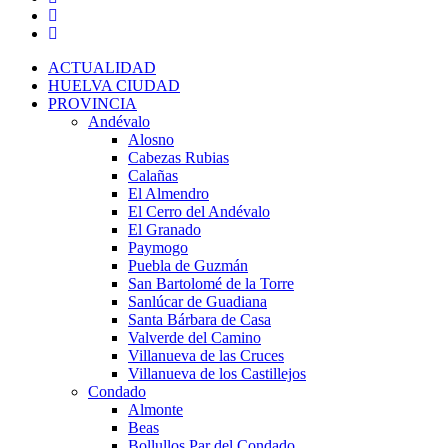
ACTUALIDAD
HUELVA CIUDAD
PROVINCIA
Andévalo
Alosno
Cabezas Rubias
Calañas
El Almendro
El Cerro del Andévalo
El Granado
Paymogo
Puebla de Guzmán
San Bartolomé de la Torre
Sanlúcar de Guadiana
Santa Bárbara de Casa
Valverde del Camino
Villanueva de las Cruces
Villanueva de los Castillejos
Condado
Almonte
Beas
Bollullos Par del Condado