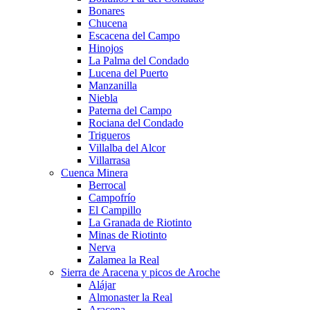
Bonares
Chucena
Escacena del Campo
Hinojos
La Palma del Condado
Lucena del Puerto
Manzanilla
Niebla
Paterna del Campo
Rociana del Condado
Trigueros
Villalba del Alcor
Villarrasa
Cuenca Minera
Berrocal
Campofrío
El Campillo
La Granada de Riotinto
Minas de Riotinto
Nerva
Zalamea la Real
Sierra de Aracena y picos de Aroche
Alájar
Almonaster la Real
Aracena