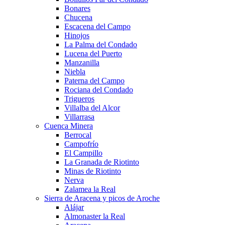
Bonares
Chucena
Escacena del Campo
Hinojos
La Palma del Condado
Lucena del Puerto
Manzanilla
Niebla
Paterna del Campo
Rociana del Condado
Trigueros
Villalba del Alcor
Villarrasa
Cuenca Minera
Berrocal
Campofrío
El Campillo
La Granada de Riotinto
Minas de Riotinto
Nerva
Zalamea la Real
Sierra de Aracena y picos de Aroche
Alájar
Almonaster la Real