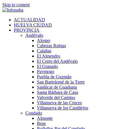
Skip to content
ACTUALIDAD
HUELVA CIUDAD
PROVINCIA
Andévalo
Alosno
Cabezas Rubias
Calañas
El Almendro
El Cerro del Andévalo
El Granado
Paymogo
Puebla de Guzmán
San Bartolomé de la Torre
Sanlúcar de Guadiana
Santa Bárbara de Casa
Valverde del Camino
Villanueva de las Cruces
Villanueva de los Castillejos
Condado
Almonte
Beas
Bollullos Par del Condado