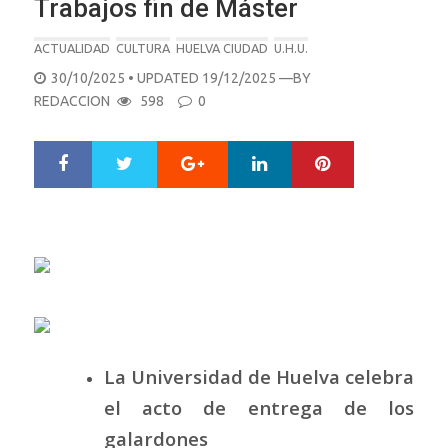
Trabajos fin de Máster
ACTUALIDAD
CULTURA
HUELVA CIUDAD
U.H.U.
POSTED
30/10/2025
• UPDATED 19/12/2025
—BY
ON
REDACCION
598
0
Google+
LinkedIn
Pinterest
S
T
h
w
a
e
r
e
e
t
La Universidad de Huelva celebra
el acto de entrega de los
galardones