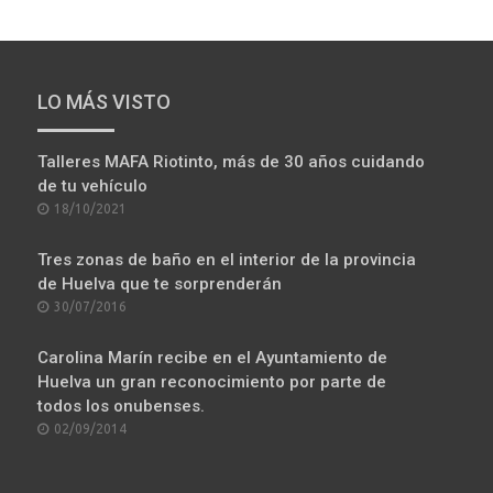
LO MÁS VISTO
Talleres MAFA Riotinto, más de 30 años cuidando
de tu vehículo
POSTED
18/10/2021
ON
Tres zonas de baño en el interior de la provincia
de Huelva que te sorprenderán
POSTED
30/07/2016
ON
Carolina Marín recibe en el Ayuntamiento de
Huelva un gran reconocimiento por parte de
todos los onubenses.
POSTED
02/09/2014
ON