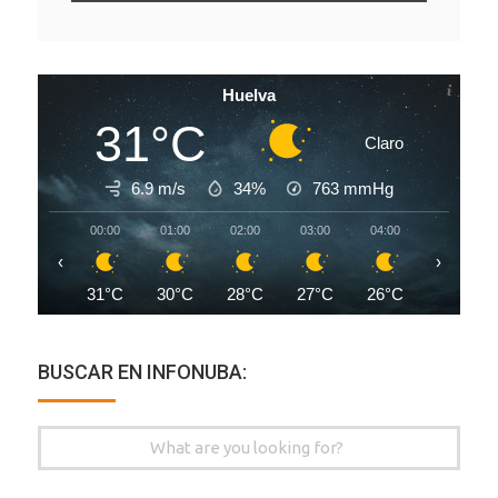
Huelva
31°C
Claro
6.9 m/s
34%
763
mmHg
00:00
01:00
02:00
03:00
04:00
05:00
‹
›
31°C
30°C
28°C
27°C
26°C
25°C
BUSCAR EN INFONUBA:
Search
for: