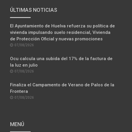
ÚLTIMAS NOTICIAS
El Ayuntamiento de Huelva refuerza su política de
vivienda impulsando suelo residencial, Vivienda
de Protección Oficial y nuevas promociones
POSTED
07/08/2026
ON
Ocu calcula una subida del 17% de la factura de
la luz en julio
POSTED
07/08/2026
ON
Finaliza el Campamento de Verano de Palos de la
Frontera
POSTED
07/08/2026
ON
MENÚ