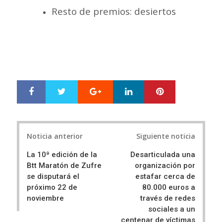
Resto de premios: desiertos
Google+
LinkedIn
Pinterest
S
T
h
w
a
e
r
e
Post
e
t
Noticia anterior
Siguiente noticia
navigation
La 10ª edición de la
Desarticulada una
Btt Maratón de Zufre
organización por
se disputará el
estafar cerca de
próximo 22 de
80.000 euros a
noviembre
través de redes
sociales a un
centenar de víctimas