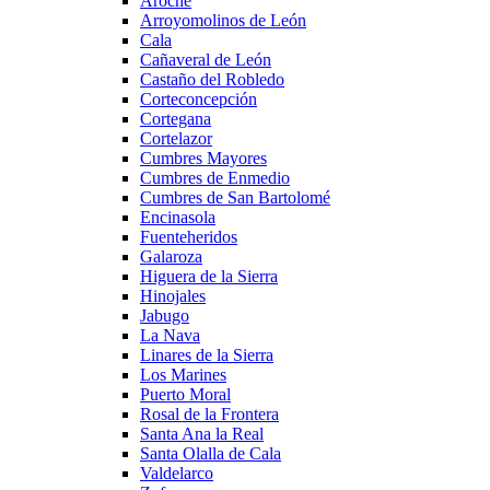
Aroche
Arroyomolinos de León
Cala
Cañaveral de León
Castaño del Robledo
Corteconcepción
Cortegana
Cortelazor
Cumbres Mayores
Cumbres de Enmedio
Cumbres de San Bartolomé
Encinasola
Fuenteheridos
Galaroza
Higuera de la Sierra
Hinojales
Jabugo
La Nava
Linares de la Sierra
Los Marines
Puerto Moral
Rosal de la Frontera
Santa Ana la Real
Santa Olalla de Cala
Valdelarco