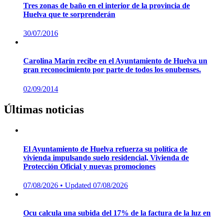
vehículo
Posted
18/10/2021
• Updated 20/10/2025
on
Tres zonas de baño en el interior de la provincia de
Huelva que te sorprenderán
Posted
30/07/2016
on
Carolina Marín recibe en el Ayuntamiento de Huelva un
gran reconocimiento por parte de todos los onubenses.
Posted
02/09/2014
on
Últimas noticias
El Ayuntamiento de Huelva refuerza su política de
vivienda impulsando suelo residencial, Vivienda de
Protección Oficial y nuevas promociones