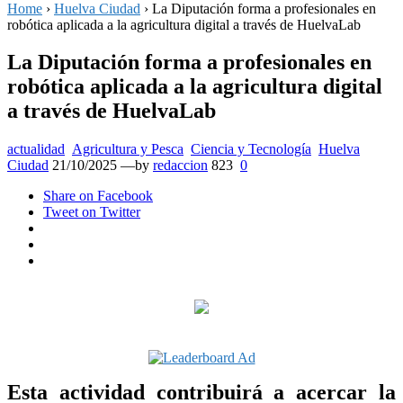
Home
›
Huelva Ciudad
›
La Diputación forma a profesionales en
robótica aplicada a la agricultura digital a través de HuelvaLab
La Diputación forma a profesionales en
robótica aplicada a la agricultura digital
a través de HuelvaLab
actualidad
Agricultura y Pesca
Ciencia y Tecnología
Huelva
Posted
Ciudad
21/10/2025
—by
redaccion
823
0
on
Share
on Facebook
Tweet
on Twitter
Google+
LinkedIn
Pinterest
Esta actividad contribuirá a acercar la