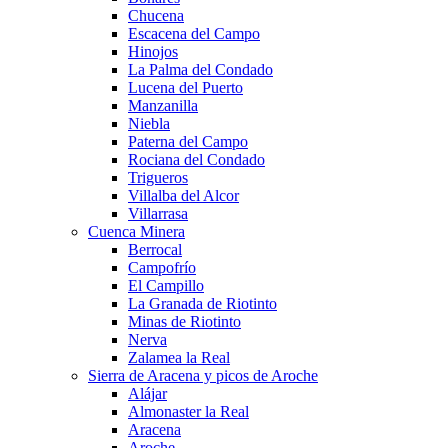
Chucena
Escacena del Campo
Hinojos
La Palma del Condado
Lucena del Puerto
Manzanilla
Niebla
Paterna del Campo
Rociana del Condado
Trigueros
Villalba del Alcor
Villarrasa
Cuenca Minera
Berrocal
Campofrío
El Campillo
La Granada de Riotinto
Minas de Riotinto
Nerva
Zalamea la Real
Sierra de Aracena y picos de Aroche
Alájar
Almonaster la Real
Aracena
Aroche