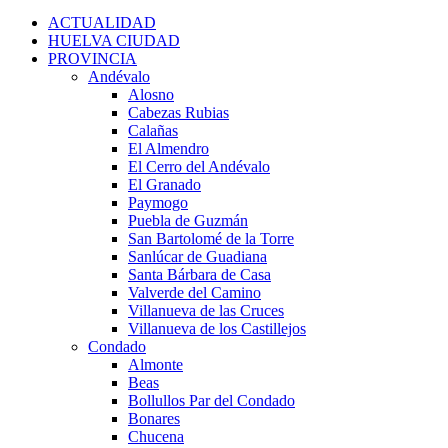
for:
ACTUALIDAD
HUELVA CIUDAD
PROVINCIA
Andévalo
Alosno
Cabezas Rubias
Calañas
El Almendro
El Cerro del Andévalo
El Granado
Paymogo
Puebla de Guzmán
San Bartolomé de la Torre
Sanlúcar de Guadiana
Santa Bárbara de Casa
Valverde del Camino
Villanueva de las Cruces
Villanueva de los Castillejos
Condado
Almonte
Beas
Bollullos Par del Condado
Bonares
Chucena