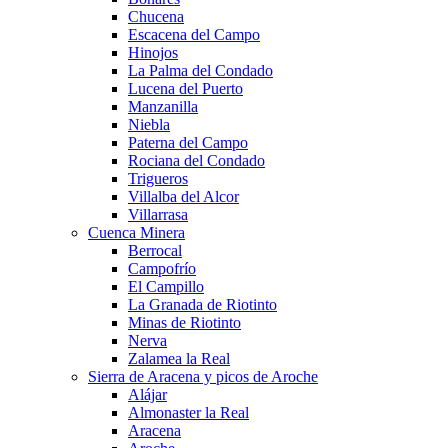
Chucena
Escacena del Campo
Hinojos
La Palma del Condado
Lucena del Puerto
Manzanilla
Niebla
Paterna del Campo
Rociana del Condado
Trigueros
Villalba del Alcor
Villarrasa
Cuenca Minera
Berrocal
Campofrío
El Campillo
La Granada de Riotinto
Minas de Riotinto
Nerva
Zalamea la Real
Sierra de Aracena y picos de Aroche
Alájar
Almonaster la Real
Aracena