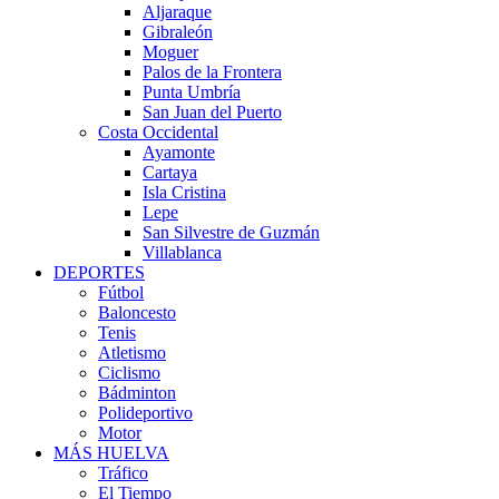
Aljaraque
Gibraleón
Moguer
Palos de la Frontera
Punta Umbría
San Juan del Puerto
Costa Occidental
Ayamonte
Cartaya
Isla Cristina
Lepe
San Silvestre de Guzmán
Villablanca
DEPORTES
Fútbol
Baloncesto
Tenis
Atletismo
Ciclismo
Bádminton
Polideportivo
Motor
MÁS HUELVA
Tráfico
El Tiempo