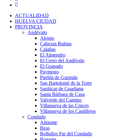
ACTUALIDAD
HUELVA CIUDAD
PROVINCIA
Andévalo
Alosno
Cabezas Rubias
Calañas
El Almendro
El Cerro del Andévalo
El Granado
Paymogo
Puebla de Guzmán
San Bartolomé de la Torre
Sanlúcar de Guadiana
Santa Bárbara de Casa
Valverde del Camino
Villanueva de las Cruces
Villanueva de los Castillejos
Condado
Almonte
Beas
Bollullos Par del Condado
Bonares