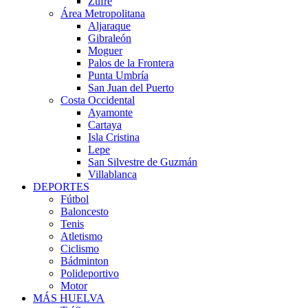
Zufre
Área Metropolitana
Aljaraque
Gibraleón
Moguer
Palos de la Frontera
Punta Umbría
San Juan del Puerto
Costa Occidental
Ayamonte
Cartaya
Isla Cristina
Lepe
San Silvestre de Guzmán
Villablanca
DEPORTES
Fútbol
Baloncesto
Tenis
Atletismo
Ciclismo
Bádminton
Polideportivo
Motor
MÁS HUELVA