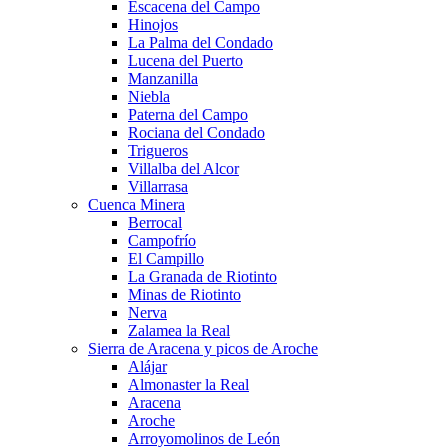
Escacena del Campo
Hinojos
La Palma del Condado
Lucena del Puerto
Manzanilla
Niebla
Paterna del Campo
Rociana del Condado
Trigueros
Villalba del Alcor
Villarrasa
Cuenca Minera
Berrocal
Campofrío
El Campillo
La Granada de Riotinto
Minas de Riotinto
Nerva
Zalamea la Real
Sierra de Aracena y picos de Aroche
Alájar
Almonaster la Real
Aracena
Aroche
Arroyomolinos de León