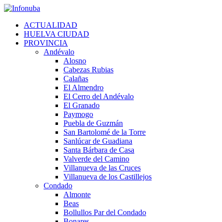
Skip
to
ACTUALIDAD
content
HUELVA CIUDAD
PROVINCIA
Andévalo
Alosno
Cabezas Rubias
Calañas
El Almendro
El Cerro del Andévalo
El Granado
Paymogo
Puebla de Guzmán
San Bartolomé de la Torre
Sanlúcar de Guadiana
Santa Bárbara de Casa
Valverde del Camino
Villanueva de las Cruces
Villanueva de los Castillejos
Condado
Almonte
Beas
Bollullos Par del Condado
Bonares