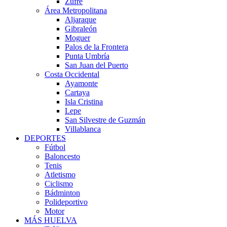
Zufre
Área Metropolitana
Aljaraque
Gibraleón
Moguer
Palos de la Frontera
Punta Umbría
San Juan del Puerto
Costa Occidental
Ayamonte
Cartaya
Isla Cristina
Lepe
San Silvestre de Guzmán
Villablanca
DEPORTES
Fútbol
Baloncesto
Tenis
Atletismo
Ciclismo
Bádminton
Polideportivo
Motor
MÁS HUELVA