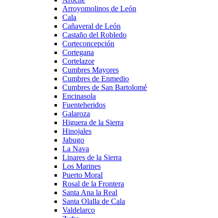
Arroyomolinos de León
Cala
Cañaveral de León
Castaño del Robledo
Corteconcepción
Cortegana
Cortelazor
Cumbres Mayores
Cumbres de Enmedio
Cumbres de San Bartolomé
Encinasola
Fuenteheridos
Galaroza
Higuera de la Sierra
Hinojales
Jabugo
La Nava
Linares de la Sierra
Los Marines
Puerto Moral
Rosal de la Frontera
Santa Ana la Real
Santa Olalla de Cala
Valdelarco