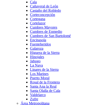
Cala
Cañaveral de León
Castaño del Robledo
Corteconcepción
Cortegana
Cortelazor
Cumbres Mayores
Cumbres de Enmedio
Cumbres de San Bartolomé
Encinasola
Fuenteheridos
Galaroza
Higuera de la Sierra
Hinojales
Jabugo
La Nava
Linares de la Sierra
Los Marines
Puerto Moral
Rosal de la Frontera
Santa Ana la Real
Santa Olalla de Cala
Valdelarco
Zufre
Área Metropolitana