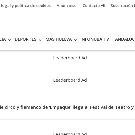
 legal y política de cookies
Anúnciese
Contacto 📲
Suscripción 
CIA
DEPORTES
MÁS HUELVA
INFONUBA TV
ANDALUC
de circo y flamenco de ‘Empaque’ llega al Festival de Teatro y
a fallece en un accidente de tráfico en Villanueva de los Cast