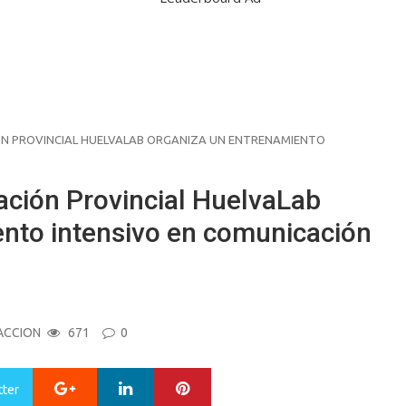
CIÓN PROVINCIAL HUELVALAB ORGANIZA UN ENTRENAMIENTO
utación Provincial HuelvaLab
ento intensivo en comunicación
ACCION
671
0
Google+
LinkedIn
Pinterest
tter