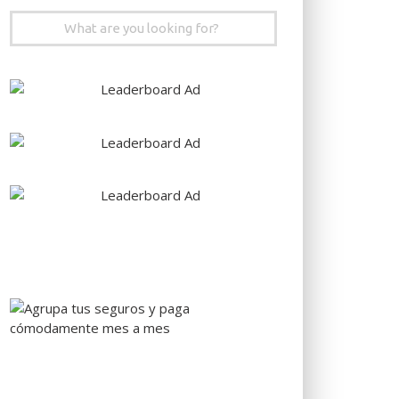
Search
for: