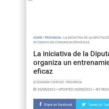
›
›
HOME
PROVINCIA
LA INICIATIVA DE LA DIPUTA
INTENSIVO EN COMUNICACIÓN EFICAZ
La iniciativa de la Dip
organiza un entrenami
eficaz
ECONOMÍA Y EMPLEO
PROVINCIA
POSTED
26/08/2025
• UPDATED 26/08/2025
—BY
RED
ON
Share
on Facebook
Tweet
on Twi