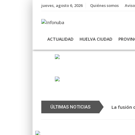
Skip
jueves, agosto 6, 2026
Quiénes somos
Aviso
to
content
ACTUALIDAD
HUELVA CIUDAD
PROVIN
La fusión 
Una person
ÚLTIMAS NOTICIAS