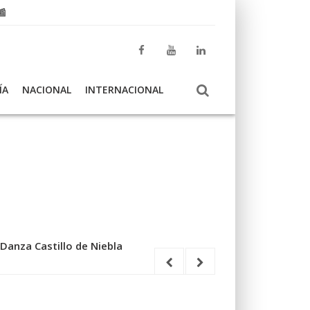
📰
ÍA
NACIONAL
INTERNACIONAL
 Danza Castillo de Niebla
illejos
El 112 atiende 