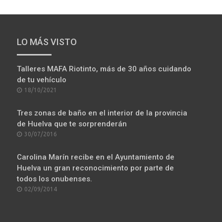
LO MÁS VISTO
Talleres MAFA Riotinto, más de 30 años cuidando
de tu vehículo
POSTED
18/10/2021
ON
Tres zonas de baño en el interior de la provincia
de Huelva que te sorprenderán
POSTED
30/07/2016
ON
Carolina Marín recibe en el Ayuntamiento de
Huelva un gran reconocimiento por parte de
todos los onubenses.
POSTED
02/09/2014
ON