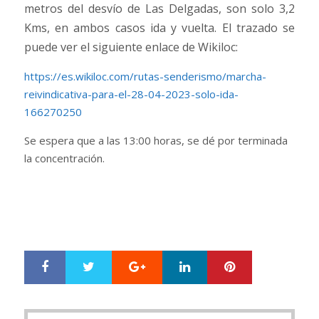
metros del desvío de Las Delgadas, son solo 3,2
Kms, en ambos casos ida y vuelta. El trazado se
puede ver el siguiente enlace de Wikiloc:
https://es.wikiloc.com/rutas-senderismo/marcha-
reivindicativa-para-el-28-04-2023-solo-ida-
166270250
Se espera que a las 13:00 horas, se dé por terminada
la concentración.
Google+
LinkedIn
Pinterest
S
T
h
w
a
e
r
e