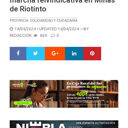
marcha reivindicativa en Minas
de Riotinto
PROVINCIA
SOLIDARIDAD Y CIUDADANÍA
POSTED
14/04/2024
• UPDATED 14/04/2024
—BY
ON
REDACCION
864
0
Google+
LinkedIn
Pinterest
S
T
h
w
a
e
r
e
e
t