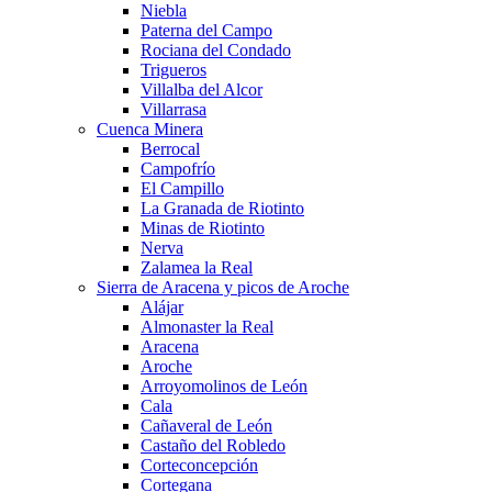
Niebla
Paterna del Campo
Rociana del Condado
Trigueros
Villalba del Alcor
Villarrasa
Cuenca Minera
Berrocal
Campofrío
El Campillo
La Granada de Riotinto
Minas de Riotinto
Nerva
Zalamea la Real
Sierra de Aracena y picos de Aroche
Alájar
Almonaster la Real
Aracena
Aroche
Arroyomolinos de León
Cala
Cañaveral de León
Castaño del Robledo
Corteconcepción
Cortegana