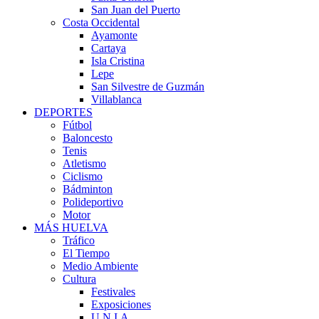
San Juan del Puerto
Costa Occidental
Ayamonte
Cartaya
Isla Cristina
Lepe
San Silvestre de Guzmán
Villablanca
DEPORTES
Fútbol
Baloncesto
Tenis
Atletismo
Ciclismo
Bádminton
Polideportivo
Motor
MÁS HUELVA
Tráfico
El Tiempo
Medio Ambiente
Cultura
Festivales
Exposiciones
U.N.I.A.