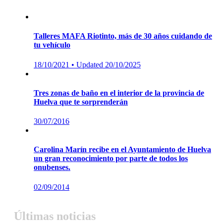
Talleres MAFA Riotinto, más de 30 años cuidando de
tu vehículo
Posted
18/10/2021
• Updated 20/10/2025
on
Tres zonas de baño en el interior de la provincia de
Huelva que te sorprenderán
Posted
30/07/2016
on
Carolina Marín recibe en el Ayuntamiento de Huelva
un gran reconocimiento por parte de todos los
onubenses.
Posted
02/09/2014
on
Últimas noticias