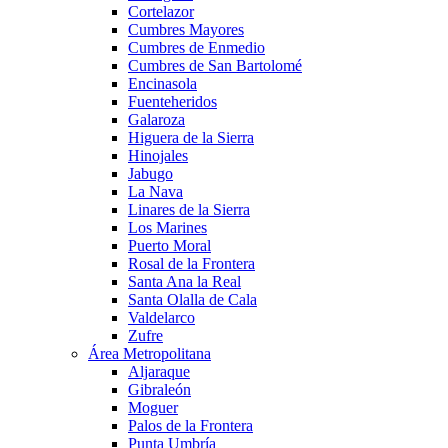
Cortelazor
Cumbres Mayores
Cumbres de Enmedio
Cumbres de San Bartolomé
Encinasola
Fuenteheridos
Galaroza
Higuera de la Sierra
Hinojales
Jabugo
La Nava
Linares de la Sierra
Los Marines
Puerto Moral
Rosal de la Frontera
Santa Ana la Real
Santa Olalla de Cala
Valdelarco
Zufre
Área Metropolitana
Aljaraque
Gibraleón
Moguer
Palos de la Frontera
Punta Umbría