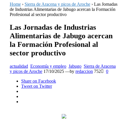
Home
›
Sierra de Aracena y picos de Aroche
›
Las Jornadas
de Industrias Alimentarias de Jabugo acercan la Formación
Profesional al sector productivo
Las Jornadas de Industrias
Alimentarias de Jabugo acercan
la Formación Profesional al
sector productivo
actualidad
Economía y empleo
Jabugo
Sierra de Aracena
Posted
y picos de Aroche
17/10/2025
—by
redaccion
752
0
on
Share
on Facebook
Tweet
on Twitter
Google+
LinkedIn
Pinterest