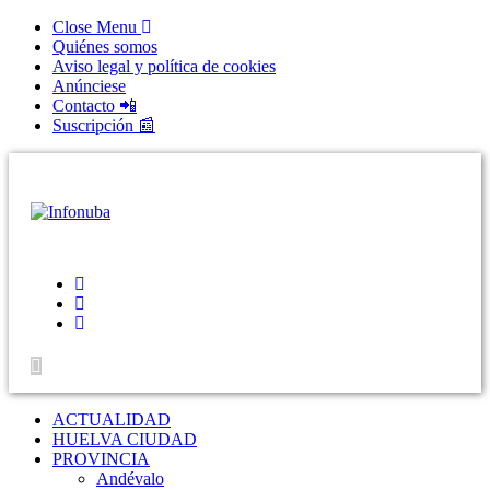
Skip
Close Menu
to
Quiénes somos
content
Aviso legal y política de cookies
Anúnciese
Contacto 📲
Suscripción 📰
ACTUALIDAD
HUELVA CIUDAD
PROVINCIA
Andévalo