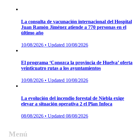
La consulta de vacunación internacional del Hospital
Juan Ramón Jiménez atiende a 770 personas en el
último año
Posted
10/08/2026
• Updated 10/08/2026
on
El programa ‘Conozca la provincia de Huelva’ oferta
veinticuatro rutas a los ayuntamientos
Posted
10/08/2026
• Updated 10/08/2026
on
La evolución del incendio forestal de Niebla exige
elevar a situación operativa 2 el Plan Infoca
Posted
08/08/2026
• Updated 08/08/2026
on
Menú