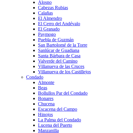
Alosno
Cabezas Rubias
Calañas
El Almendro
El Cerro del Andévalo
El Granado
Paymogo
Puebla de Guzmán
San Bartolomé de la Torre
Sanlúcar de Guadiana
Santa Bárbara de Casa
Valverde del Camino
Villanueva de las Cruces
Villanueva de los Castillejos
Condado
Almonte
Beas
Bollullos Par del Condado
Bonares
Chucena
Escacena del Campo
Hinojos
La Palma del Condado
Lucena del Puerto
Manzanilla