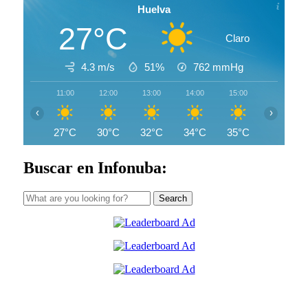
Huelva
27°C
Claro
4.3 m/s
51%
762
mmHg
11:00
12:00
13:00
14:00
15:00
16:00
‹
›
27°C
30°C
32°C
34°C
35°C
32°C
Buscar en Infonuba:
Search
for: