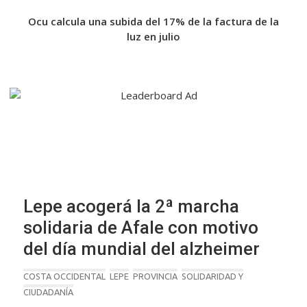
a de
Ocu calcula una subida del 17% de la factura de la
Fin
a de
luz en julio
Lepe acogerá la 2ª marcha
solidaria de Afale con motivo
del día mundial del alzheimer
COSTA OCCIDENTAL
LEPE
PROVINCIA
SOLIDARIDAD Y
CIUDADANÍA