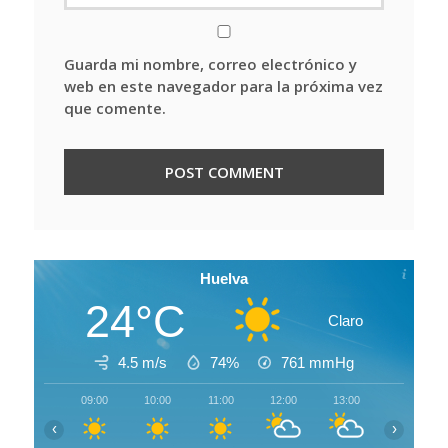
Guarda mi nombre, correo electrónico y
web en este navegador para la próxima vez
que comente.
Huelva
24°C
Claro
4.5 m/s
74%
761
mmHg
09:00
10:00
11:00
12:00
13:00
14:00
‹
›