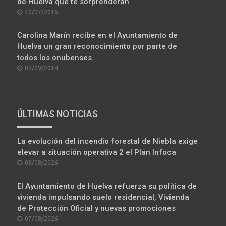
de Huelva que te sorprenderán
POSTED
30/07/2016
ON
Carolina Marín recibe en el Ayuntamiento de
Huelva un gran reconocimiento por parte de
todos los onubenses.
POSTED
02/09/2014
ON
ÚLTIMAS NOTICIAS
La evolución del incendio forestal de Niebla exige
elevar a situación operativa 2 el Plan Infoca
POSTED
08/08/2026
ON
El Ayuntamiento de Huelva refuerza su política de
vivienda impulsando suelo residencial, Vivienda
de Protección Oficial y nuevas promociones
POSTED
07/08/2026