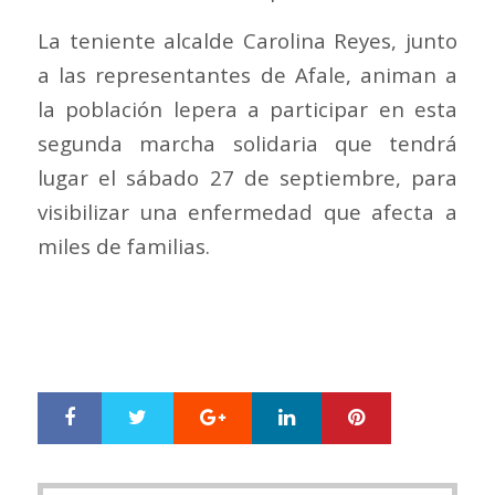
La teniente alcalde Carolina Reyes, junto
a las representantes de Afale, animan a
la población lepera a participar en esta
segunda marcha solidaria que tendrá
lugar el sábado 27 de septiembre, para
visibilizar una enfermedad que afecta a
miles de familias.
Google+
LinkedIn
Pinterest
S
T
h
w
a
e
r
e