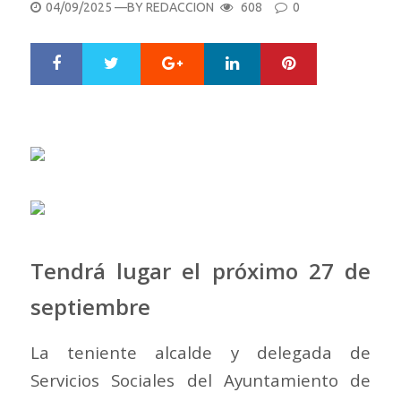
POSTED
04/09/2025
—BY
REDACCION
608
0
ON
Google+
LinkedIn
Pinterest
S
T
h
w
a
e
r
e
e
t
Tendrá lugar el próximo 27 de
septiembre
La teniente alcalde y delegada de
Servicios Sociales del Ayuntamiento de