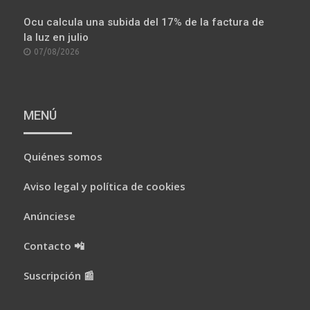
ON
Ocu calcula una subida del 17% de la factura de
la luz en julio
POSTED
07/08/2026
ON
MENÚ
Quiénes somos
Aviso legal y política de cookies
Anúnciese
Contacto 📲
Suscripción 📰