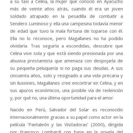
La película, que está entre las preseleccionadas para
competir por el Premio Goya a la Mejor Película
Iberoamericana, comienza cuando Magallanes ve subir
a su taxi a Celina, la mujer que conoció en Ayacucho
más de veinte años atrás, cuando él era un joven
soldado atrapado en la pesadilla de combatir a
Sendero Luminoso y ella una campesina todavía menor
de edad que tuvo la mala fortuna de toparse con él.
Ella no lo reconoce, pero Magallanes no ha podido
olvidarla. Tras seguirla a escondidas, descubre que
Celina vive sola y que está siendo presionada por una
abusiva prestamista que amenaza con despojarla de
su pequeña peluquería si no paga sus deudas. A sus
cincuenta años, solo y resignado a una vida precaria y
sin ilusiones, Magallanes cree encontrar en Celina, y en
sus apuros económicos, una posible vía de redención
y, por qué no, una última oportunidad para el amor.