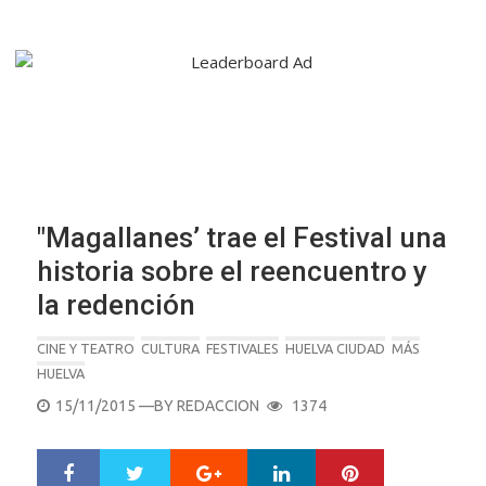
"Magallanes’ trae el Festival una
historia sobre el reencuentro y
la redención
CINE Y TEATRO
CULTURA
FESTIVALES
HUELVA CIUDAD
MÁS
HUELVA
POSTED
15/11/2015
—BY
REDACCION
1374
ON
Google+
LinkedIn
Pinterest
S
T