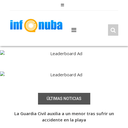
Skip
to
content
ÚLTIMAS NOTICIAS
La fusión de circo y flamenco de ‘Empaque’ llega al
La Guardia Civil auxilia a un menor tras sufrir un
Una
Festival de Teatro y Danza Castillo de Niebla
accidente en la playa