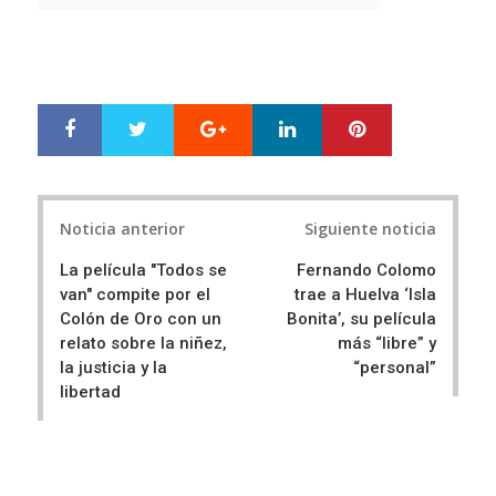
Fuente: Festival de Cine Iberoamericano de Huelva.
Festival de Cine Iberoamericano de Huelva
Google+
LinkedIn
Pinterest
S
T
h
w
a
e
r
e
Post
e
t
Noticia anterior
Siguiente noticia
navigation
La película "Todos se
Fernando Colomo
van" compite por el
trae a Huelva ‘Isla
Colón de Oro con un
Bonita’, su película
relato sobre la niñez,
más “libre” y
la justicia y la
“personal”