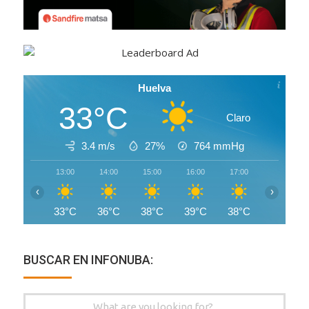
Huelva
33°C
Claro
3.4 m/s
27%
764
mmHg
13:00
14:00
15:00
16:00
17:00
18:00
‹
›
33°C
36°C
38°C
39°C
38°C
36°C