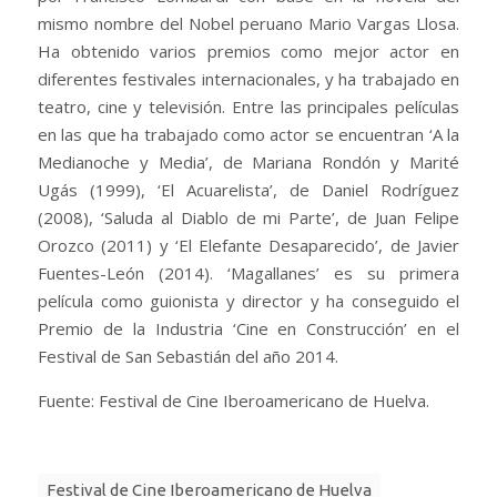
Nacido en Perú, Salvador del Solar es reconocido
internacionalmente gracias a su papel como actor en la
película ‘Pantaleón y las Visitadoras’ (2000), dirigida
por Francisco Lombardi con base en la novela del
mismo nombre del Nobel peruano Mario Vargas Llosa.
Ha obtenido varios premios como mejor actor en
diferentes festivales internacionales, y ha trabajado en
teatro, cine y televisión. Entre las principales películas
en las que ha trabajado como actor se encuentran ‘A la
Medianoche y Media’, de Mariana Rondón y Marité
Ugás (1999), ‘El Acuarelista’, de Daniel Rodríguez
(2008), ‘Saluda al Diablo de mi Parte’, de Juan Felipe
Orozco (2011) y ‘El Elefante Desaparecido’, de Javier
Fuentes-León (2014). ‘Magallanes’ es su primera
película como guionista y director y ha conseguido el
Premio de la Industria ‘Cine en Construcción’ en el
Festival de San Sebastián del año 2014.