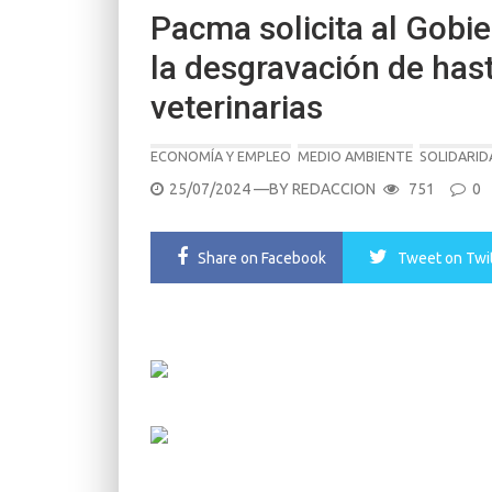
Pacma solicita al Gobie
la desgravación de has
veterinarias
ECONOMÍA Y EMPLEO
MEDIO AMBIENTE
SOLIDARID
POSTED
25/07/2024
—BY
REDACCION
751
0
ON
Share
on Facebook
Tweet
on Twi