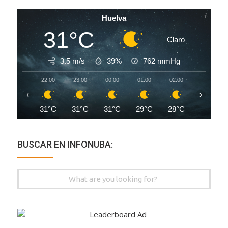
Huelva
31°C
Claro
3.5 m/s
39%
762
mmHg
22:00
23:00
00:00
01:00
02:00
03:00
‹
›
31°C
31°C
31°C
29°C
28°C
27°C
BUSCAR EN INFONUBA:
Search
for: