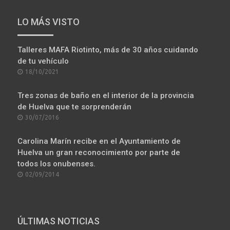
LO MÁS VISTO
Talleres MAFA Riotinto, más de 30 años cuidando
de tu vehículo
POSTED
18/10/2021
ON
Tres zonas de baño en el interior de la provincia
de Huelva que te sorprenderán
POSTED
30/07/2016
ON
Carolina Marín recibe en el Ayuntamiento de
Huelva un gran reconocimiento por parte de
todos los onubenses.
POSTED
02/09/2014
ON
ÚLTIMAS NOTICIAS