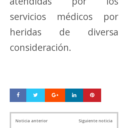
atendidas por los
servicios médicos por
heridas de diversa
consideración.
Google+
LinkedIn
Pinterest
S
T
h
w
a
e
r
e
Post
e
t
Noticia anterior
Siguiente noticia
navigation