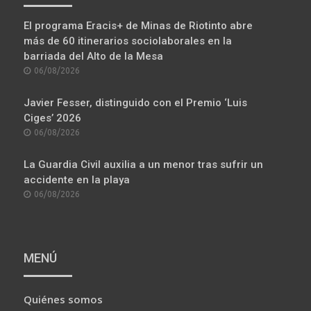
El programa Eracis+ de Minas de Riotinto abre
más de 60 itinerarios sociolaborales en la
barriada del Alto de la Mesa
POSTED
06/08/2026
ON
Javier Fesser, distinguido con el Premio ‘Luis
Ciges’ 2026
POSTED
06/08/2026
ON
La Guardia Civil auxilia a un menor tras sufrir un
accidente en la playa
POSTED
06/08/2026
ON
MENÚ
Quiénes somos