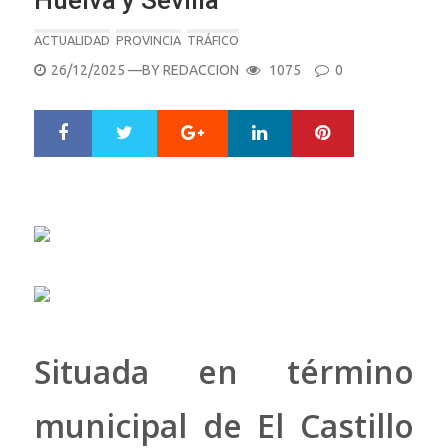
Huelva y Sevilla
ACTUALIDAD
PROVINCIA
TRÁFICO
POSTED
26/12/2025
—BY
REDACCION
1075
0
ON
Google+
LinkedIn
Pinterest
S
T
h
w
a
e
r
e
e
t
Situada en término
municipal de El Castillo