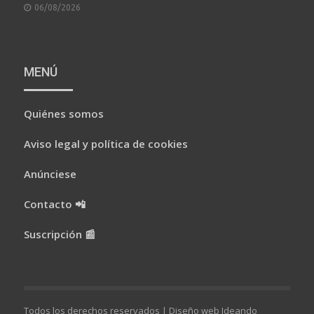
POSTED
06/08/2026
ON
MENÚ
Quiénes somos
Aviso legal y política de cookies
Anúnciese
Contacto 📲
Suscripción 📰
Todos los derechos reservados |
Diseño web Ideando