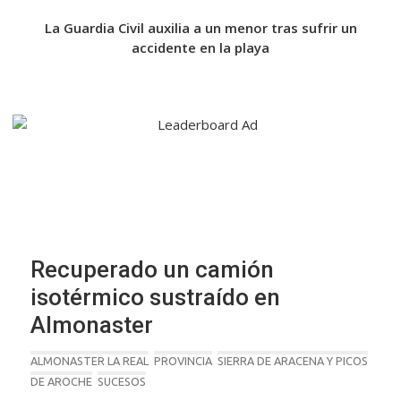
iges’
La Guardia Civil auxilia a un menor tras sufrir un
La f
accidente en la playa
F
Recuperado un camión
isotérmico sustraído en
Almonaster
ALMONASTER LA REAL
PROVINCIA
SIERRA DE ARACENA Y PICOS
DE AROCHE
SUCESOS