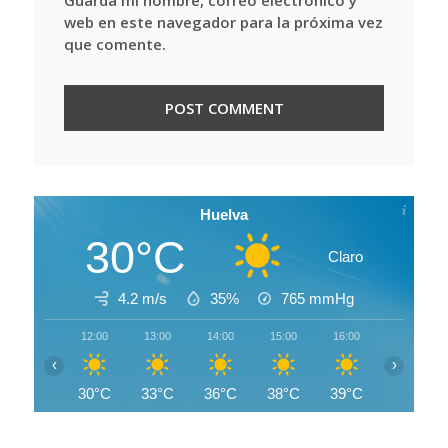
web en este navegador para la próxima vez
que comente.
Huelva
30°C
Claro
4.2 m/s
35%
765
mmHg
12:00
13:00
14:00
15:00
16:00
17:00
‹
›
30°C
33°C
36°C
38°C
39°C
38°C