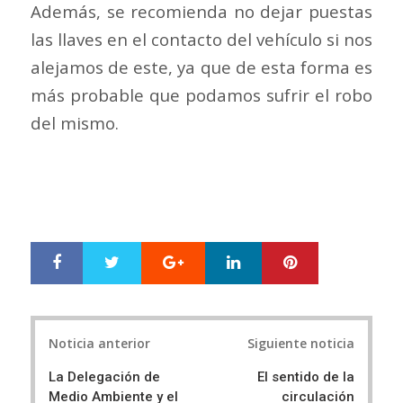
Además, se recomienda no dejar puestas
las llaves en el contacto del vehículo si nos
alejamos de este, ya que de esta forma es
más probable que podamos sufrir el robo
del mismo.
Google+
LinkedIn
Pinterest
S
T
h
w
a
e
r
e
Post
e
t
Noticia anterior
Siguiente noticia
navigation
La Delegación de
El sentido de la
Medio Ambiente y el
circulación