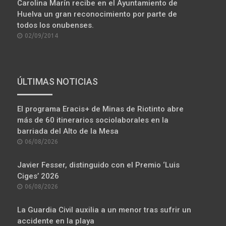
Carolina Marín recibe en el Ayuntamiento de
Huelva un gran reconocimiento por parte de
todos los onubenses.
POSTED
02/09/2014
ON
ÚLTIMAS NOTICIAS
El programa Eracis+ de Minas de Riotinto abre
más de 60 itinerarios sociolaborales en la
barriada del Alto de la Mesa
POSTED
06/08/2026
ON
Javier Fesser, distinguido con el Premio ‘Luis
Ciges’ 2026
POSTED
06/08/2026
ON
La Guardia Civil auxilia a un menor tras sufrir un
accidente en la playa