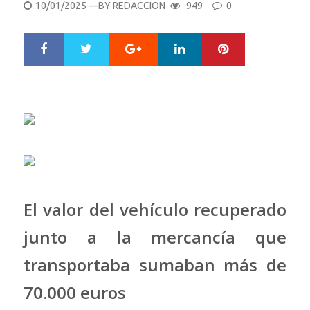
POSTED
10/01/2025
—BY
REDACCION
949
0
ON
Google+
LinkedIn
Pinterest
S
T
h
w
a
e
r
e
e
t
El valor del vehículo recuperado
junto a la mercancía que
transportaba sumaban más de
70.000 euros