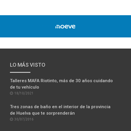
LO MÁS VISTO
Talleres MAFA Riotinto, más de 30 años cuidando
de tu vehículo
POSTED
18/10/2021
ON
Tres zonas de baño en el interior de la provincia
de Huelva que te sorprenderán
POSTED
30/07/2016
ON