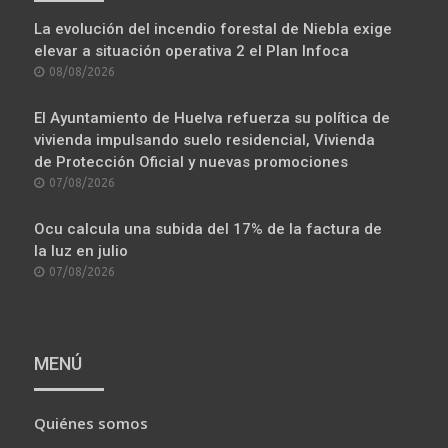
La evolución del incendio forestal de Niebla exige
elevar a situación operativa 2 el Plan Infoca
POSTED
08/08/2026
ON
El Ayuntamiento de Huelva refuerza su política de
vivienda impulsando suelo residencial, Vivienda
de Protección Oficial y nuevas promociones
POSTED
07/08/2026
ON
Ocu calcula una subida del 17% de la factura de
la luz en julio
POSTED
07/08/2026
ON
MENÚ
Quiénes somos