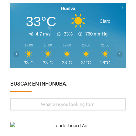
Huelva
33°C
Claro
4.7 m/s
33%
760
mmHg
17:00
18:00
19:00
20:00
21:00
22:00
‹
›
33°C
33°C
33°C
31°C
29°C
29°C
BUSCAR EN INFONUBA:
Search
for: