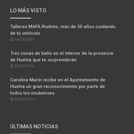
LO MÁS VISTO
Talleres MAFA Riotinto, más de 30 años cuidando
de tu vehículo
POSTED
18/10/2021
ON
Tres zonas de baño en el interior de la provincia
de Huelva que te sorprenderán
POSTED
30/07/2016
ON
Carolina Marín recibe en el Ayuntamiento de
Huelva un gran reconocimiento por parte de
todos los onubenses.
POSTED
02/09/2014
ON
ÚLTIMAS NOTICIAS