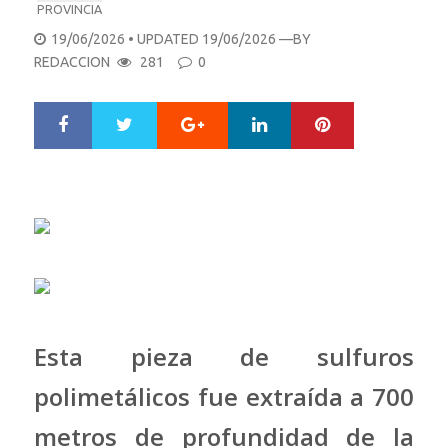
PROVINCIA
POSTED
19/06/2026
• UPDATED 19/06/2026
—BY
ON
REDACCION
281
0
Google+
LinkedIn
Pinterest
S
T
h
w
a
e
r
e
e
t
Esta pieza de sulfuros
polimetálicos fue extraída a 700
metros de profundidad de la