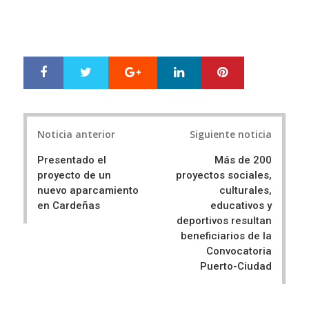
Google+
LinkedIn
Pinterest
S
T
h
w
a
e
r
e
Post
e
t
Noticia anterior
Siguiente noticia
navigation
Presentado el
Más de 200
proyecto de un
proyectos sociales,
nuevo aparcamiento
culturales,
en Cardeñas
educativos y
deportivos resultan
beneficiarios de la
Convocatoria
Puerto-Ciudad