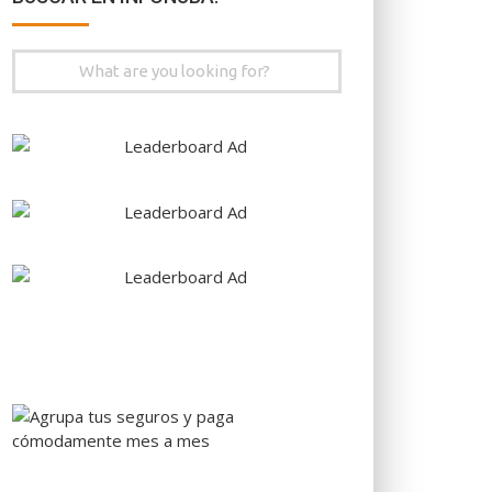
Search
for: