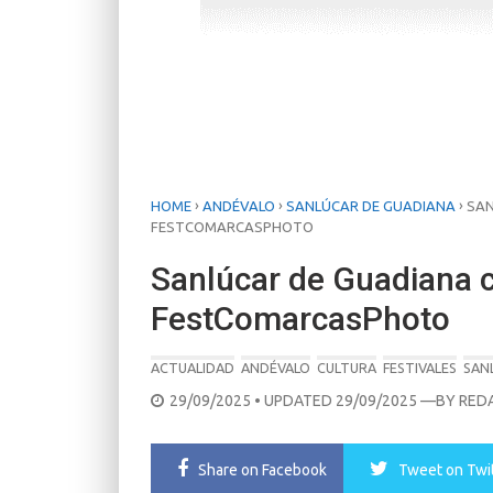
›
›
›
HOME
ANDÉVALO
SANLÚCAR DE GUADIANA
SAN
FESTCOMARCASPHOTO
Sanlúcar de Guadiana c
FestComarcasPhoto
ACTUALIDAD
ANDÉVALO
CULTURA
FESTIVALES
SAN
POSTED
29/09/2025
• UPDATED 29/09/2025
—BY
RED
ON
Share
on Facebook
Tweet
on Twi