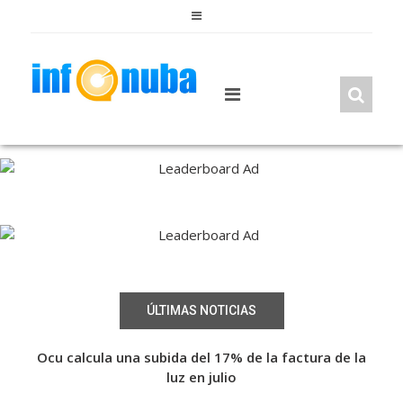
Skip
to
content
ÚLTIMAS NOTICIAS
a de
Ocu calcula una subida del 17% de la factura de la
Fin
a de
luz en julio