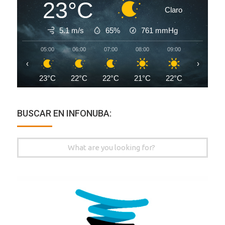
23°C
Claro
5.1 m/s
65%
761
mmHg
05:00
06:00
07:00
08:00
09:00
10:00
‹
›
23°C
22°C
22°C
21°C
22°C
25°C
BUSCAR EN INFONUBA:
Search
for: