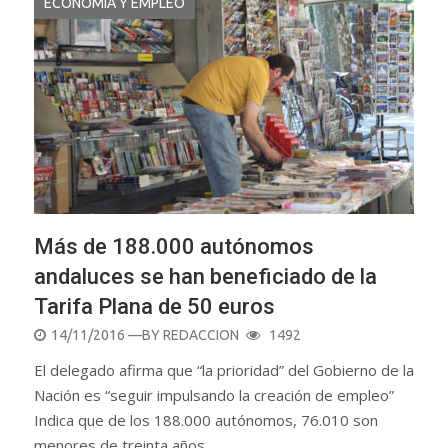
ECONOMÍA Y EMPLEO
Más de 188.000 autónomos
andaluces se han beneficiado de la
Tarifa Plana de 50 euros
POSTED
14/11/2016
—BY
REDACCION
1492
ON
El delegado afirma que “la prioridad” del Gobierno de la
Nación es “seguir impulsando la creación de empleo”
Indica que de los 188.000 autónomos, 76.010 son
menores de treinta años…