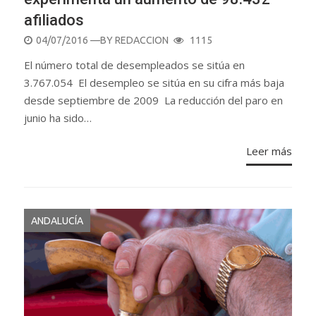
afiliados
POSTED
04/07/2016
—BY
REDACCION
1115
ON
El número total de desempleados se sitúa en
3.767.054 El desempleo se sitúa en su cifra más baja
desde septiembre de 2009 La reducción del paro en
junio ha sido…
Leer más
ANDALUCÍA