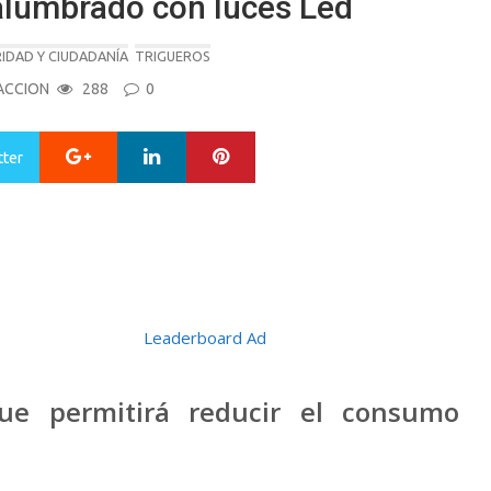
alumbrado con luces Led
IDAD Y CIUDADANÍA
TRIGUEROS
ACCION
288
0
Google+
LinkedIn
Pinterest
tter
 que permitirá reducir el consumo