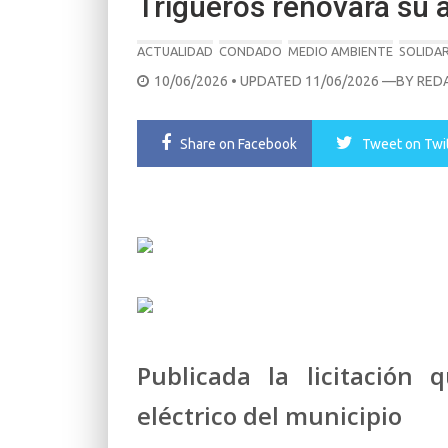
Trigueros renovará su 
ACTUALIDAD
CONDADO
MEDIO AMBIENTE
SOLIDAR
POSTED
10/06/2026
• UPDATED 11/06/2026
—BY
RED
ON
Share
on Facebook
Tweet
on Twi
Publicada la licitación
eléctrico del municipio