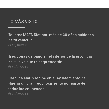
LO MÁS VISTO
Talleres MAFA Riotinto, más de 30 años cuidando
de tu vehículo
POSTED
18/10/2021
ON
Tres zonas de baño en el interior de la provincia
de Huelva que te sorprenderán
POSTED
30/07/2016
ON
Carolina Marín recibe en el Ayuntamiento de
Huelva un gran reconocimiento por parte de
todos los onubenses.
POSTED
02/09/2014
ON