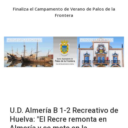
e la
Finaliza el Campamento de Verano de Palos de la
El 
Frontera
en
U.D. Almería B 1-2 Recreativo de
Huelva: "El Recre remonta en