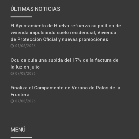
ÚLTIMAS NOTICIAS
El Ayuntamiento de Huelva refuerza su política de
vivienda impulsando suelo residencial, Vivienda
de Protección Oficial y nuevas promociones
POSTED
07/08/2026
ON
Ocu calcula una subida del 17% de la factura de
la luz en julio
POSTED
07/08/2026
ON
Finaliza el Campamento de Verano de Palos de la
Frontera
POSTED
07/08/2026
ON
MENÚ