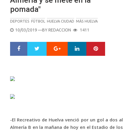
Almería y se mete en la
pomada"
DEPORTES
FÚTBOL
HUELVA CIUDAD
MÁS HUELVA
POSTED
10/03/2019
—BY
REDACCION
1411
ON
Google+
LinkedIn
Pinterest
S
T
h
w
a
e
r
e
e
t
-El Recreativo de Huelva venció por un gol a dos al
Almería B en la mañana de hoy en el Estadio de los