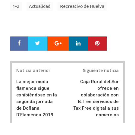
1-2
Actualidad
Recreativo de Huelva
Google+
LinkedIn
Pinterest
S
T
h
w
a
e
r
e
Post
e
t
Noticia anterior
Siguiente noticia
navigation
La mejor moda
Caja Rural del Sur
flamenca sigue
ofrece en
exhibiéndose en la
colaboración con
segunda jornada
B.free servicios de
de Doñana
Tax Free digital a sus
D’Flamenca 2019
comercios