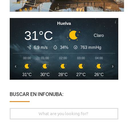
Huelva
31°C
Claro
6.9 m/s
34%
763
mmHg
00:00
01:00
02:00
03:00
04:00
05:00
‹
›
31°C
30°C
28°C
27°C
26°C
25°C
BUSCAR EN INFONUBA:
Search
for: