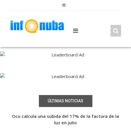
Skip
to
content
ÚLTIMAS NOTICIAS
a de
Ocu calcula una subida del 17% de la factura de la
Fin
a de
luz en julio