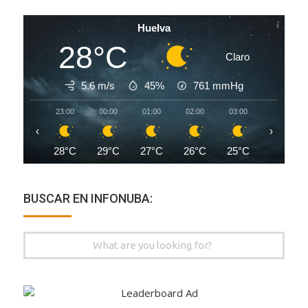
Huelva
28°C
Claro
5.6 m/s
45%
761
mmHg
23:00
00:00
01:00
02:00
03:00
04:00
‹
›
28°C
29°C
27°C
26°C
25°C
24°C
BUSCAR EN INFONUBA:
Search
for: