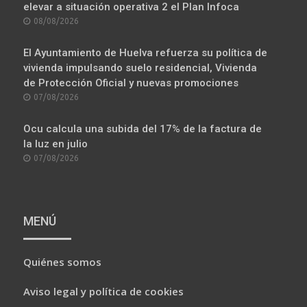
elevar a situación operativa 2 el Plan Infoca
POSTED
08/08/2026
ON
El Ayuntamiento de Huelva refuerza su política de
vivienda impulsando suelo residencial, Vivienda
de Protección Oficial y nuevas promociones
POSTED
07/08/2026
ON
Ocu calcula una subida del 17% de la factura de
la luz en julio
POSTED
07/08/2026
ON
MENÚ
Quiénes somos
Aviso legal y política de cookies