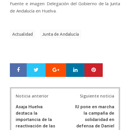
Fuente e imagen: Delegación del Gobierno de la Junta
de Andalucía en Huelva.
Actualidad
Junta de Andalucía
Google+
LinkedIn
Pinterest
S
T
h
w
a
e
r
e
Post
e
t
Noticia anterior
Siguiente noticia
navigation
Asaja Huelva
IU pone en marcha
destaca la
la campaña de
importancia de la
solidaridad en
reactivación de las
defensa de Daniel