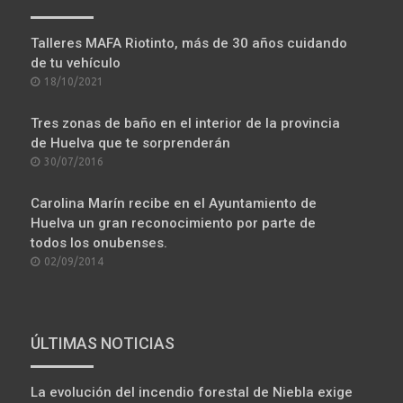
Talleres MAFA Riotinto, más de 30 años cuidando
de tu vehículo
POSTED
18/10/2021
ON
Tres zonas de baño en el interior de la provincia
de Huelva que te sorprenderán
POSTED
30/07/2016
ON
Carolina Marín recibe en el Ayuntamiento de
Huelva un gran reconocimiento por parte de
todos los onubenses.
POSTED
02/09/2014
ON
ÚLTIMAS NOTICIAS
La evolución del incendio forestal de Niebla exige