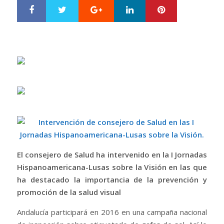
Google+
LinkedIn
Pinterest
S
T
h
w
a
e
r
e
e
t
El consejero de Salud ha intervenido en la I Jornadas
Hispanoamericana-Lusas sobre la Visión en las que
ha destacado la importancia de la prevención y
promoción de la salud visual
Andalucía participará en 2016 en una campaña nacional