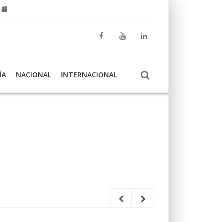
 📰
ÍA
NACIONAL
INTERNACIONAL
El Centro Andal