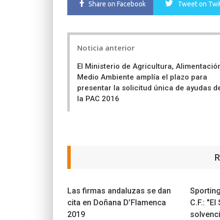
Share
on Facebook
Tweet
on Twi
Post
Noticia anterior
navigation
El Ministerio de Agricultura, Alimentació
Medio Ambiente amplía el plazo para
presentar la solicitud única de ayudas d
la PAC 2016
R
Las firmas andaluzas se dan
Sportin
cita en Doñana D’Flamenca
C.F.: "E
2019
solvenci