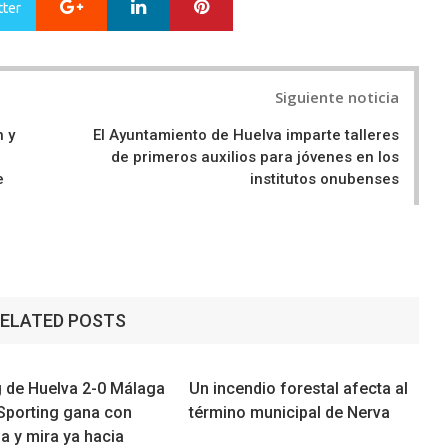
Google+
LinkedIn
Pinterest
tter
Siguiente noticia
n y
El Ayuntamiento de Huelva imparte talleres
de primeros auxilios para jóvenes en los
e
institutos onubenses
ELATED POSTS
g de Huelva 2-0 Málaga
Un incendio forestal afecta al
l Sporting gana con
término municipal de Nerva
a y mira ya hacia