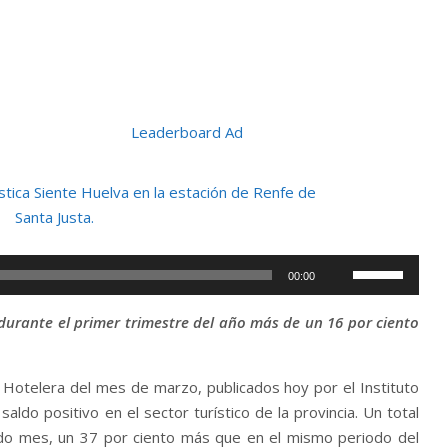
Utiliza
00:00
las
teclas
 durante el primer trimestre del año más de un 16 por ciento
de
flecha
Hotelera del mes de marzo, publicados hoy por el Instituto
arriba/abajo
saldo positivo en el sector turístico de la provincia. Un total
para
ado mes, un 37 por ciento más que en el mismo periodo del
aumentar