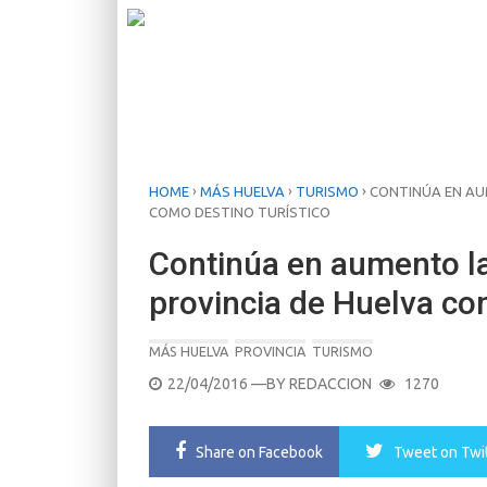
›
›
›
HOME
MÁS HUELVA
TURISMO
CONTINÚA EN AUM
COMO DESTINO TURÍSTICO
Continúa en aumento la 
provincia de Huelva com
MÁS HUELVA
PROVINCIA
TURISMO
POSTED
22/04/2016
—BY
REDACCION
1270
ON
Share
on Facebook
Tweet
on Twi