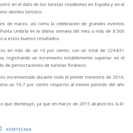
stró en el dato de los turistas residentes en España y en el
o
mo destino turístico.
disminuir
el
mes de marzo, así como la celebración de grandes eventos
volumen.
 a Punta Umbría en la última semana del mes a más de 8.500
o a estos buenos resultados.
rzo en más de un 10 por ciento, con un total de 224.831
cia, registrando un incremento notablemente superior en el
ás de pernoctaciones de turistas foráneos.
visto incrementado durante todo el primer trimestre de 2016,
asta un 16,7 por ciento respecto al mismo periodo del año
ato que disminuyó, ya que en marzo de 2015 alcanzó los 4,41