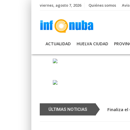
Skip
viernes, agosto 7, 2026
Quiénes somos
Avis
to
content
ACTUALIDAD
HUELVA CIUDAD
PROVIN
Finaliza e
ÚLTIMAS NOTICIAS