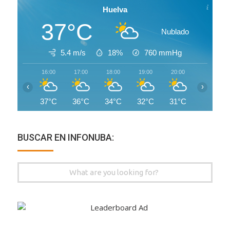
Huelva
37°C
Nublado
5.4 m/s
18%
760
mmHg
16:00
17:00
18:00
19:00
20:00
21:00
‹
›
37°C
36°C
34°C
32°C
31°C
29°C
BUSCAR EN INFONUBA:
Search
for: