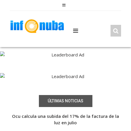
Skip
to
content
ÚLTIMAS NOTICIAS
a de
Ocu calcula una subida del 17% de la factura de la
Fin
a de
luz en julio