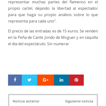
representar muchas partes del flamenco en el
propio cartel, dejando la libertad al espectador
para que haga su propio análisis sobre lo que
representa para cada uno”.
El precio de las entradas es de 15 euros. Se venden
en la Peña de Cante Jondo de Moguer y en taquilla
el día del espectáculo. Sin numerar.
Google+
LinkedIn
Pinterest
S
T
h
w
a
e
r
e
Post
e
t
Noticia anterior
Siguiente noticia
navigation