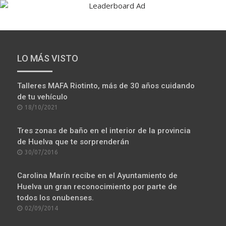
LO MÁS VISTO
Talleres MAFA Riotinto, más de 30 años cuidando
de tu vehículo
POSTED
18/10/2021
ON
Tres zonas de baño en el interior de la provincia
de Huelva que te sorprenderán
POSTED
30/07/2016
ON
Carolina Marín recibe en el Ayuntamiento de
Huelva un gran reconocimiento por parte de
todos los onubenses.
POSTED
02/09/2014
ON