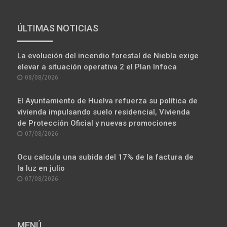
ÚLTIMAS NOTICIAS
La evolución del incendio forestal de Niebla exige
elevar a situación operativa 2 el Plan Infoca
POSTED
08/08/2026
ON
El Ayuntamiento de Huelva refuerza su política de
vivienda impulsando suelo residencial, Vivienda
de Protección Oficial y nuevas promociones
POSTED
07/08/2026
ON
Ocu calcula una subida del 17% de la factura de
la luz en julio
POSTED
07/08/2026
ON
MENÚ