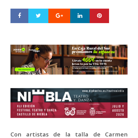
ON
Google+
LinkedIn
Pinterest
S
T
h
w
a
e
r
e
e
t
Con artistas de la talla de Carmen