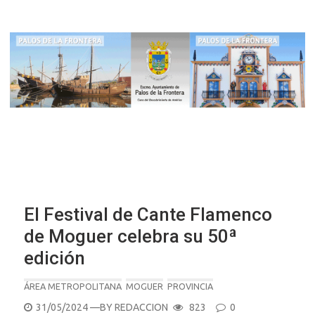
El Festival de Cante Flamenco
de Moguer celebra su 50ª
edición
ÁREA METROPOLITANA
MOGUER
PROVINCIA
POSTED
31/05/2024
—BY
REDACCION
823
0