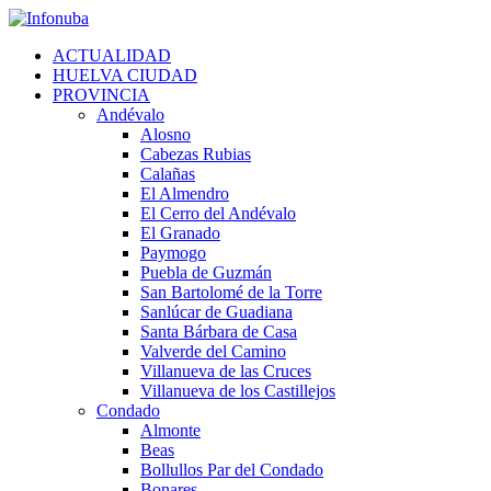
Skip
to
ACTUALIDAD
content
HUELVA CIUDAD
PROVINCIA
Andévalo
Alosno
Cabezas Rubias
Calañas
El Almendro
El Cerro del Andévalo
El Granado
Paymogo
Puebla de Guzmán
San Bartolomé de la Torre
Sanlúcar de Guadiana
Santa Bárbara de Casa
Valverde del Camino
Villanueva de las Cruces
Villanueva de los Castillejos
Condado
Almonte
Beas
Bollullos Par del Condado
Bonares