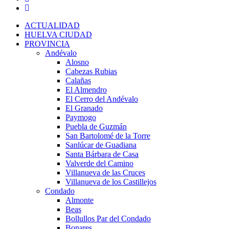
ACTUALIDAD
HUELVA CIUDAD
PROVINCIA
Andévalo
Alosno
Cabezas Rubias
Calañas
El Almendro
El Cerro del Andévalo
El Granado
Paymogo
Puebla de Guzmán
San Bartolomé de la Torre
Sanlúcar de Guadiana
Santa Bárbara de Casa
Valverde del Camino
Villanueva de las Cruces
Villanueva de los Castillejos
Condado
Almonte
Beas
Bollullos Par del Condado
Bonares