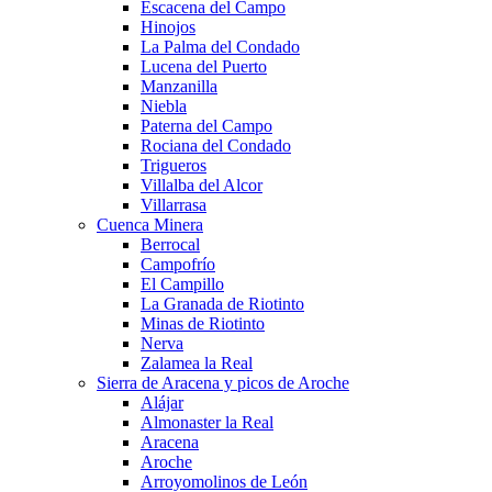
Escacena del Campo
Hinojos
La Palma del Condado
Lucena del Puerto
Manzanilla
Niebla
Paterna del Campo
Rociana del Condado
Trigueros
Villalba del Alcor
Villarrasa
Cuenca Minera
Berrocal
Campofrío
El Campillo
La Granada de Riotinto
Minas de Riotinto
Nerva
Zalamea la Real
Sierra de Aracena y picos de Aroche
Alájar
Almonaster la Real
Aracena
Aroche
Arroyomolinos de León