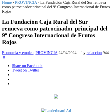
Home
›
PROVINCIA
›
La Fundación Caja Rural del Sur renueva
como patrocinador principal del 9º Congreso Internacional de Frutos
Rojos
La Fundación Caja Rural del Sur
renueva como patrocinador principal del
9º Congreso Internacional de Frutos
Rojos
Posted
Economía y empleo
PROVINCIA
24/04/2024
—by
redaccion
944
on
0
Share
on Facebook
Tweet
on Twitter
Google+
LinkedIn
Pinterest