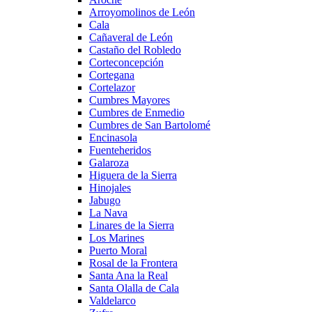
Arroyomolinos de León
Cala
Cañaveral de León
Castaño del Robledo
Corteconcepción
Cortegana
Cortelazor
Cumbres Mayores
Cumbres de Enmedio
Cumbres de San Bartolomé
Encinasola
Fuenteheridos
Galaroza
Higuera de la Sierra
Hinojales
Jabugo
La Nava
Linares de la Sierra
Los Marines
Puerto Moral
Rosal de la Frontera
Santa Ana la Real
Santa Olalla de Cala
Valdelarco