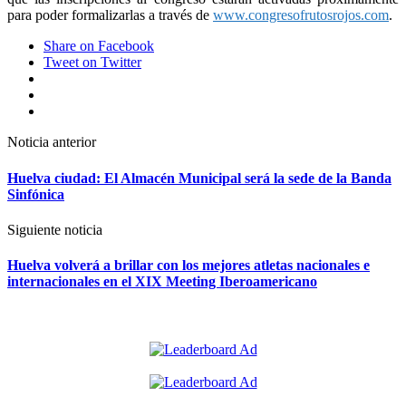
para poder formalizarlas a través de
www.congresofrutosrojos.com
.
Share
on Facebook
Tweet
on Twitter
Google+
LinkedIn
Pinterest
Post
Noticia anterior
navigation
Huelva ciudad: El Almacén Municipal será la sede de la Banda
Sinfónica
Siguiente noticia
Huelva volverá a brillar con los mejores atletas nacionales e
internacionales en el XIX Meeting Iberoamericano