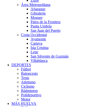
Zufre
Área Metropolitana
Aljaraque
Gibraleón
Moguer
Palos de la Frontera
Punta Umbría
San Juan del Puerto
Costa Occidental
Ayamonte
Cartaya
Isla Cristina
Lepe
San Silvestre de Guzmán
Villablanca
DEPORTES
Fútbol
Baloncesto
Tenis
Atletismo
Ciclismo
Bádminton
Polideportivo
Motor
MÁS HUELVA