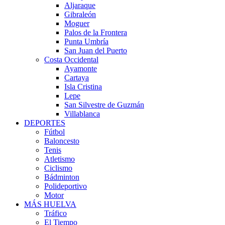
Aljaraque
Gibraleón
Moguer
Palos de la Frontera
Punta Umbría
San Juan del Puerto
Costa Occidental
Ayamonte
Cartaya
Isla Cristina
Lepe
San Silvestre de Guzmán
Villablanca
DEPORTES
Fútbol
Baloncesto
Tenis
Atletismo
Ciclismo
Bádminton
Polideportivo
Motor
MÁS HUELVA
Tráfico
El Tiempo