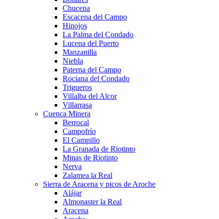
Chucena
Escacena del Campo
Hinojos
La Palma del Condado
Lucena del Puerto
Manzanilla
Niebla
Paterna del Campo
Rociana del Condado
Trigueros
Villalba del Alcor
Villarrasa
Cuenca Minera
Berrocal
Campofrío
El Campillo
La Granada de Riotinto
Minas de Riotinto
Nerva
Zalamea la Real
Sierra de Aracena y picos de Aroche
Alájar
Almonaster la Real
Aracena