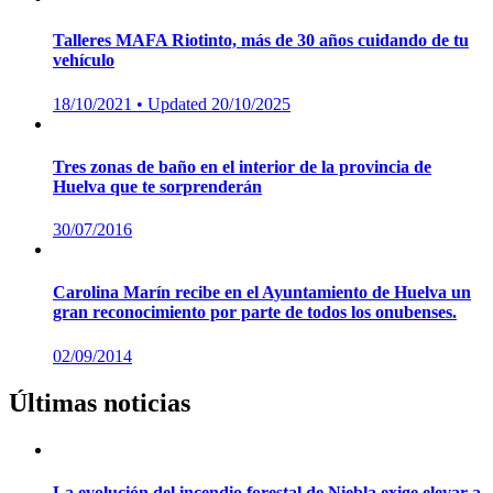
Talleres MAFA Riotinto, más de 30 años cuidando de tu
vehículo
Posted
18/10/2021
• Updated 20/10/2025
on
Tres zonas de baño en el interior de la provincia de
Huelva que te sorprenderán
Posted
30/07/2016
on
Carolina Marín recibe en el Ayuntamiento de Huelva un
gran reconocimiento por parte de todos los onubenses.
Posted
02/09/2014
on
Últimas noticias
La evolución del incendio forestal de Niebla exige elevar a