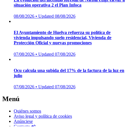
situación operativa 2 el Plan Infoca
Posted
08/08/2026
• Updated 08/08/2026
on
El Ayuntamiento de Huelva refuerza su política de
vivienda impulsando suelo residencial, Vivienda de
Protección Oficial y nuevas promociones
Posted
07/08/2026
• Updated 07/08/2026
on
Ocu calcula una subida del 17% de la factura de la luz en
julio
Posted
07/08/2026
• Updated 07/08/2026
on
Menú
Quiénes somos
Aviso legal y política de cookies
Anúnciese
Contacto 📲