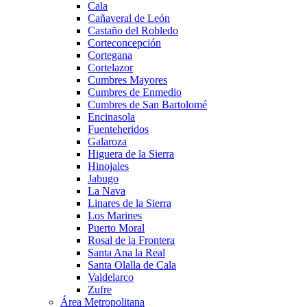
Cala
Cañaveral de León
Castaño del Robledo
Corteconcepción
Cortegana
Cortelazor
Cumbres Mayores
Cumbres de Enmedio
Cumbres de San Bartolomé
Encinasola
Fuenteheridos
Galaroza
Higuera de la Sierra
Hinojales
Jabugo
La Nava
Linares de la Sierra
Los Marines
Puerto Moral
Rosal de la Frontera
Santa Ana la Real
Santa Olalla de Cala
Valdelarco
Zufre
Área Metropolitana