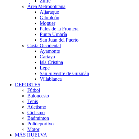
Zufre
Área Metropolitana
Aljaraque
Gibraleón
Moguer
Palos de la Frontera
Punta Umbría
San Juan del Puerto
Costa Occidental
Ayamonte
Cartaya
Isla Cristina
Lepe
San Silvestre de Guzmán
Villablanca
DEPORTES
Fútbol
Baloncesto
Tenis
Atletismo
Ciclismo
Bádminton
Polideportivo
Motor
MÁS HUELVA