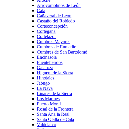
Aroche
Arroyomolinos de León
Cala
Cañaveral de León
Castaño del Robledo
Corteconcepción
Cortegana
Cortelazor
Cumbres Mayores
Cumbres de Enmedio
Cumbres de San Bartolomé
Encinasola
Fuenteheridos
Galaroza
Higuera de la Sierra
Hinojales
Jabugo
La Nava
Linares de la Sierra
Los Marines
Puerto Moral
Rosal de la Frontera
Santa Ana la Real
Santa Olalla de Cala
Valdelarco