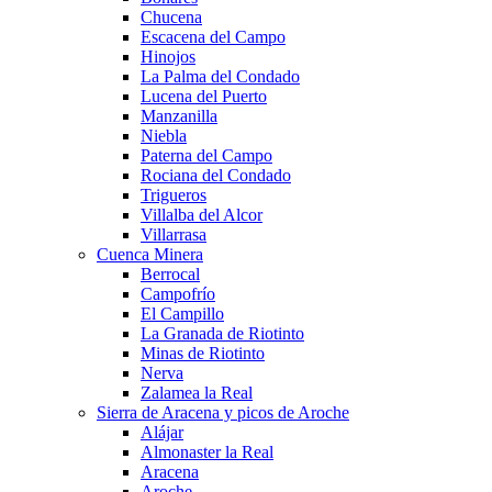
Chucena
Escacena del Campo
Hinojos
La Palma del Condado
Lucena del Puerto
Manzanilla
Niebla
Paterna del Campo
Rociana del Condado
Trigueros
Villalba del Alcor
Villarrasa
Cuenca Minera
Berrocal
Campofrío
El Campillo
La Granada de Riotinto
Minas de Riotinto
Nerva
Zalamea la Real
Sierra de Aracena y picos de Aroche
Alájar
Almonaster la Real
Aracena
Aroche