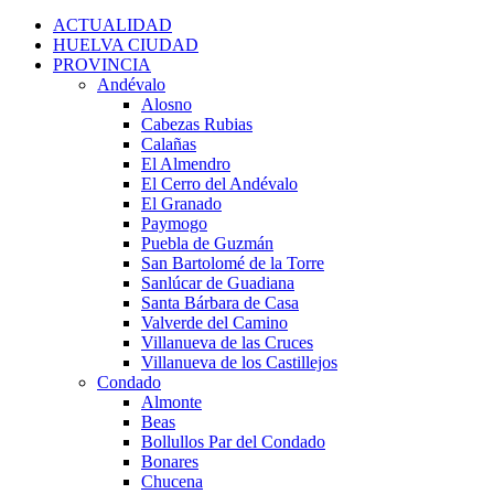
for:
ACTUALIDAD
HUELVA CIUDAD
PROVINCIA
Andévalo
Alosno
Cabezas Rubias
Calañas
El Almendro
El Cerro del Andévalo
El Granado
Paymogo
Puebla de Guzmán
San Bartolomé de la Torre
Sanlúcar de Guadiana
Santa Bárbara de Casa
Valverde del Camino
Villanueva de las Cruces
Villanueva de los Castillejos
Condado
Almonte
Beas
Bollullos Par del Condado
Bonares
Chucena