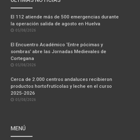
El 112 atiende más de 500 emergencias durante
la operación salida de agosto en Huelva
POSTED
05/08/2026
ON
El Encuentro Académico ‘Entre pócimas y
sombras’ abre las Jornadas Medievales de
Cortegana
POSTED
05/08/2026
ON
Cerca de 2.000 centros andaluces recibieron
productos hortofrutícolas y leche en el curso
2025-2026
POSTED
05/08/2026
ON
MENÚ