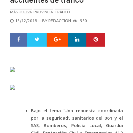
accidentes de tráfico
MÁS HUELVA
PROVINCIA
TRÁFICO
POSTED
13/12/2018
—BY
REDACCION
950
ON
Google+
LinkedIn
Pinterest
S
T
h
w
a
e
r
e
e
t
Bajo el lema ‘Una repuesta coordinada
por la seguridad’, sanitarios del 061 y el
SAS, Bomberos, Policía Local, Guardia
Civil, Protección Civil y Emergencias 112