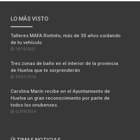
LO MÁS VISTO
Talleres MAFA Riotinto, más de 30 años cuidando
de tu vehículo
POSTED
18/10/2021
ON
Tres zonas de baño en el interior de la provincia
de Huelva que te sorprenderán
POSTED
30/07/2016
ON
Carolina Marín recibe en el Ayuntamiento de
Huelva un gran reconocimiento por parte de
todos los onubenses.
POSTED
02/09/2014
ON
ÚLTIMAS NOTICIAS