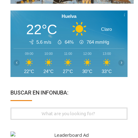
Huelva
22°C
Claro
5.6 m/s
64%
764
mmHg
09:00
10:00
11:00
12:00
13:00
14:00
‹
›
22°C
24°C
27°C
30°C
33°C
35°C
BUSCAR EN INFONUBA:
Search
for: