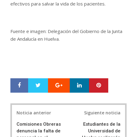
efectivos para salvar la vida de los pacientes.
Fuente e imagen: Delegación del Gobierno de la Junta
de Andalucía en Huelva.
Google+
LinkedIn
Pinterest
S
T
h
w
a
e
r
e
Post
e
t
Noticia anterior
Siguiente noticia
navigation
Comisiones Obreras
Estudiantes de la
denuncia la falta de
Universidad de