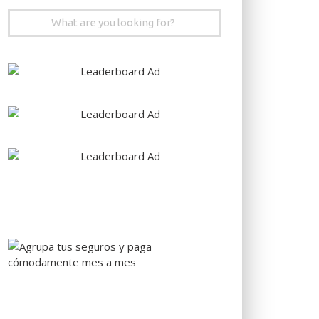
Search
for: