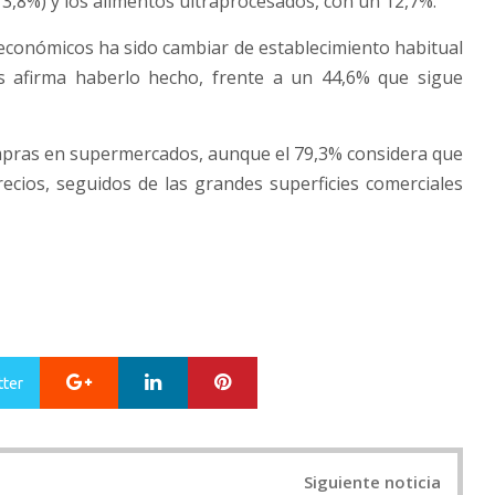
(13,8%) y los alimentos ultraprocesados, con un 12,7%.
económicos ha sido cambiar de establecimiento habitual
s afirma haberlo hecho, frente a un 44,6% que sigue
mpras en supermercados, aunque el 79,3% considera que
ecios, seguidos de las grandes superficies comerciales
Google+
LinkedIn
Pinterest
tter
Siguiente noticia