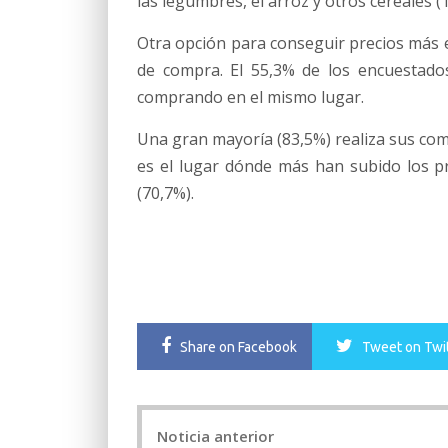
las legumbres, el arroz y otros cereales 
Otra opción para conseguir precios más 
de compra. El 55,3% de los encuestado
comprando en el mismo lugar.
Una gran mayoría (83,5%) realiza sus co
es el lugar dónde más han subido los pr
(70,7%).
Share
on Facebook
Tweet
on Twi
Post
Noticia anterior