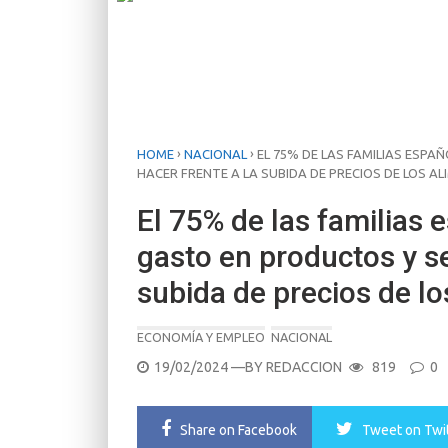
›
›
HOME
NACIONAL
EL 75% DE LAS FAMILIAS ESP
HACER FRENTE A LA SUBIDA DE PRECIOS DE LOS A
El 75% de las familias
gasto en productos y se
subida de precios de l
ECONOMÍA Y EMPLEO
NACIONAL
POSTED
19/02/2024
—BY
REDACCION
819
0
ON
Share
on Facebook
Tweet
on Twi