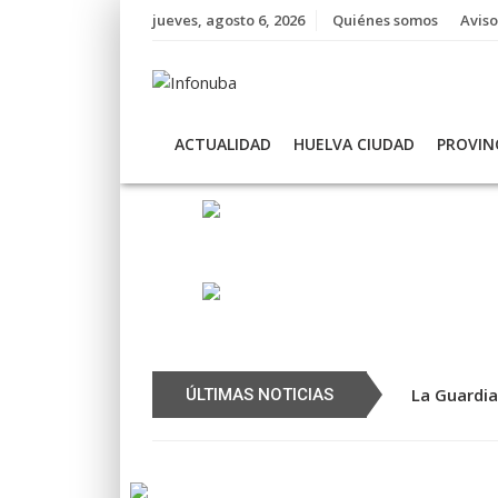
Skip
jueves, agosto 6, 2026
Quiénes somos
Aviso
to
content
ACTUALIDAD
HUELVA CIUDAD
PROVIN
La Guardia 
ÚLTIMAS NOTICIAS