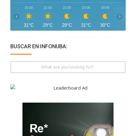
20:00
21:00
22:00
23:00
00:00
01:00
‹
›
31°C
29°C
29°C
31°C
30°C
28°C
BUSCAR EN INFONUBA:
Search
for: