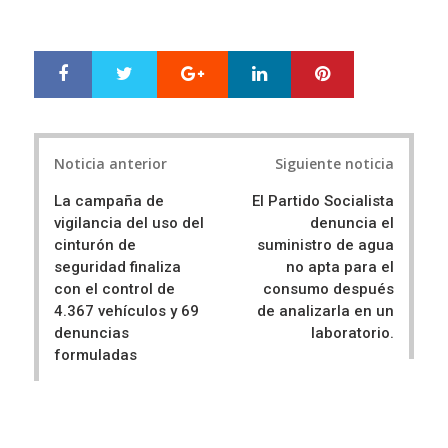
Google+
LinkedIn
Pinterest
S
T
h
w
a
e
r
e
Post
e
t
Noticia anterior
Siguiente noticia
navigation
La campaña de
El Partido Socialista
vigilancia del uso del
denuncia el
cinturón de
suministro de agua
seguridad finaliza
no apta para el
con el control de
consumo después
4.367 vehículos y 69
de analizarla en un
denuncias
laboratorio.
formuladas