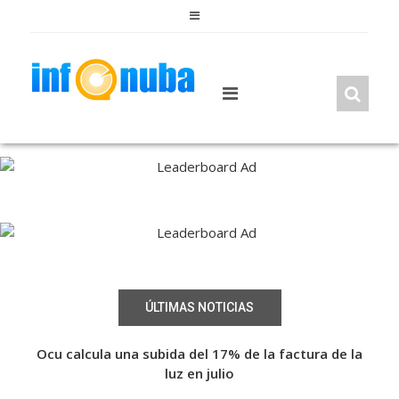
Skip
to
content
ÚLTIMAS NOTICIAS
a de
Ocu calcula una subida del 17% de la factura de la
Fin
a de
luz en julio