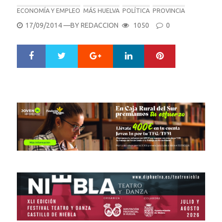
ECONOMÍA Y EMPLEO
MÁS HUELVA
POLÍTICA
PROVINCIA
POSTED
17/09/2014
—BY
REDACCION
1050
0
ON
Google+
LinkedIn
Pinterest
S
T
h
w
a
e
r
e
e
t