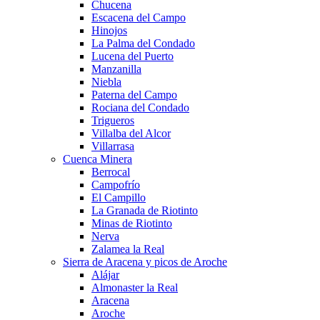
Chucena
Escacena del Campo
Hinojos
La Palma del Condado
Lucena del Puerto
Manzanilla
Niebla
Paterna del Campo
Rociana del Condado
Trigueros
Villalba del Alcor
Villarrasa
Cuenca Minera
Berrocal
Campofrío
El Campillo
La Granada de Riotinto
Minas de Riotinto
Nerva
Zalamea la Real
Sierra de Aracena y picos de Aroche
Alájar
Almonaster la Real
Aracena
Aroche