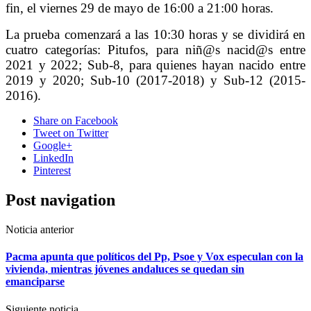
fin, el viernes 29 de mayo de 16:00 a 21:00 horas.
La prueba comenzará a las 10:30 horas y se dividirá en
cuatro categorías: Pitufos, para niñ@s nacid@s entre
2021 y 2022; Sub-8, para quienes hayan nacido entre
2019 y 2020; Sub-10 (2017-2018) y Sub-12 (2015-
2016).
Share
on Facebook
Tweet
on Twitter
Google+
LinkedIn
Pinterest
Post navigation
Noticia anterior
Pacma apunta que políticos del Pp, Psoe y Vox especulan con la
vivienda, mientras jóvenes andaluces se quedan sin
emanciparse
Siguiente noticia