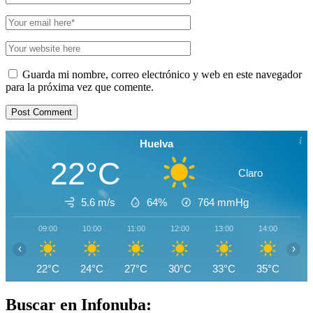
Guarda mi nombre, correo electrónico y web en este navegador
para la próxima vez que comente.
Huelva
22°C
Claro
5.6 m/s
64%
764
mmHg
09:00
10:00
11:00
12:00
13:00
14:00
15
‹
›
22°C
24°C
27°C
30°C
33°C
35°C
37
Buscar en Infonuba: