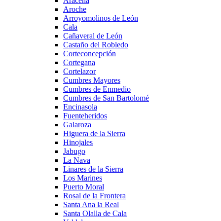
Aracena
Aroche
Arroyomolinos de León
Cala
Cañaveral de León
Castaño del Robledo
Corteconcepción
Cortegana
Cortelazor
Cumbres Mayores
Cumbres de Enmedio
Cumbres de San Bartolomé
Encinasola
Fuenteheridos
Galaroza
Higuera de la Sierra
Hinojales
Jabugo
La Nava
Linares de la Sierra
Los Marines
Puerto Moral
Rosal de la Frontera
Santa Ana la Real
Santa Olalla de Cala