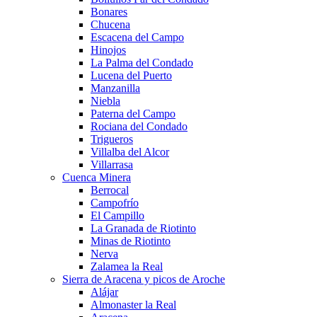
Bonares
Chucena
Escacena del Campo
Hinojos
La Palma del Condado
Lucena del Puerto
Manzanilla
Niebla
Paterna del Campo
Rociana del Condado
Trigueros
Villalba del Alcor
Villarrasa
Cuenca Minera
Berrocal
Campofrío
El Campillo
La Granada de Riotinto
Minas de Riotinto
Nerva
Zalamea la Real
Sierra de Aracena y picos de Aroche
Alájar
Almonaster la Real