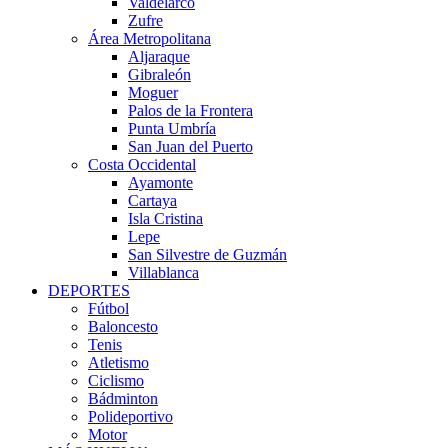
Valdelarco
Zufre
Área Metropolitana
Aljaraque
Gibraleón
Moguer
Palos de la Frontera
Punta Umbría
San Juan del Puerto
Costa Occidental
Ayamonte
Cartaya
Isla Cristina
Lepe
San Silvestre de Guzmán
Villablanca
DEPORTES
Fútbol
Baloncesto
Tenis
Atletismo
Ciclismo
Bádminton
Polideportivo
Motor