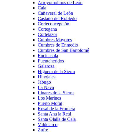
Arroyomolinos de León
Cala
Cañaveral de León
Castaño del Robledo
Corteconcepción
Cortegana
Cortelazor
Cumbres Mayores
Cumbres de Enmedio
Cumbres de San Bartolomé
Encinasola
Fuenteheridos
Galaroza
Higuera de la Sierra
Hinojales
Jabugo
La Nava
Linares de la Sierra
Los Marines
Puerto Moral
Rosal de la Frontera
Santa Ana la Real
Santa Olalla de Cala
Valdelarco
Zufre