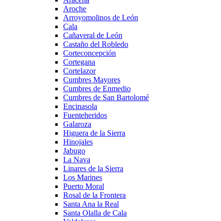
Aroche
Arroyomolinos de León
Cala
Cañaveral de León
Castaño del Robledo
Corteconcepción
Cortegana
Cortelazor
Cumbres Mayores
Cumbres de Enmedio
Cumbres de San Bartolomé
Encinasola
Fuenteheridos
Galaroza
Higuera de la Sierra
Hinojales
Jabugo
La Nava
Linares de la Sierra
Los Marines
Puerto Moral
Rosal de la Frontera
Santa Ana la Real
Santa Olalla de Cala