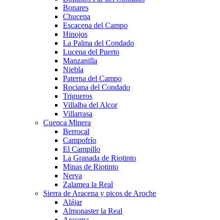
Bonares
Chucena
Escacena del Campo
Hinojos
La Palma del Condado
Lucena del Puerto
Manzanilla
Niebla
Paterna del Campo
Rociana del Condado
Trigueros
Villalba del Alcor
Villarrasa
Cuenca Minera
Berrocal
Campofrío
El Campillo
La Granada de Riotinto
Minas de Riotinto
Nerva
Zalamea la Real
Sierra de Aracena y picos de Aroche
Alájar
Almonaster la Real
Aracena