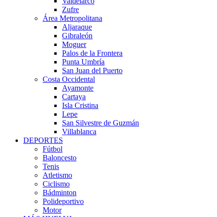
Valdelarco
Zufre
Área Metropolitana
Aljaraque
Gibraleón
Moguer
Palos de la Frontera
Punta Umbría
San Juan del Puerto
Costa Occidental
Ayamonte
Cartaya
Isla Cristina
Lepe
San Silvestre de Guzmán
Villablanca
DEPORTES
Fútbol
Baloncesto
Tenis
Atletismo
Ciclismo
Bádminton
Polideportivo
Motor