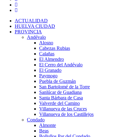
ACTUALIDAD
HUELVA CIUDAD
PROVINCIA
Andévalo
Alosno
Cabezas Rubias
Calañas
El Almendro
El Cerro del Andévalo
El Granado
Paymogo
Puebla de Guzmán
San Bartolomé de la Torre
Sanlúcar de Guadiana
Santa Bárbara de Casa
Valverde del Camino
Villanueva de las Cruces
Villanueva de los Castillejos
Condado
Almonte
Beas
Bollullos Par del Condado