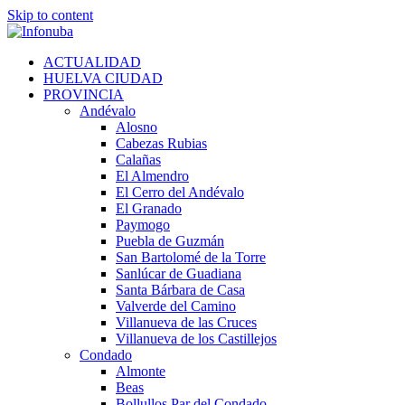
Skip to content
ACTUALIDAD
HUELVA CIUDAD
PROVINCIA
Andévalo
Alosno
Cabezas Rubias
Calañas
El Almendro
El Cerro del Andévalo
El Granado
Paymogo
Puebla de Guzmán
San Bartolomé de la Torre
Sanlúcar de Guadiana
Santa Bárbara de Casa
Valverde del Camino
Villanueva de las Cruces
Villanueva de los Castillejos
Condado
Almonte
Beas
Bollullos Par del Condado