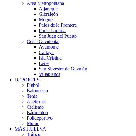
Área Metropolitana
Aljaraque
Gibraleón
Moguer
Palos de la Frontera
Punta Umbría
San Juan del Puerto
Costa Occidental
Ayamonte
Cartaya
Isla Cristina
Lepe
San Silvestre de Guzmán
Villablanca
DEPORTES
Fútbol
Baloncesto
Tenis
Atletismo
Ciclismo
Bádminton
Polideportivo
Motor
MÁS HUELVA
Tráfico