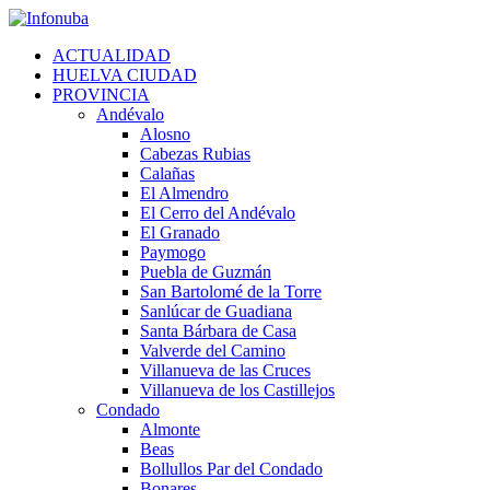
Skip
to
ACTUALIDAD
content
HUELVA CIUDAD
PROVINCIA
Andévalo
Alosno
Cabezas Rubias
Calañas
El Almendro
El Cerro del Andévalo
El Granado
Paymogo
Puebla de Guzmán
San Bartolomé de la Torre
Sanlúcar de Guadiana
Santa Bárbara de Casa
Valverde del Camino
Villanueva de las Cruces
Villanueva de los Castillejos
Condado
Almonte
Beas
Bollullos Par del Condado
Bonares