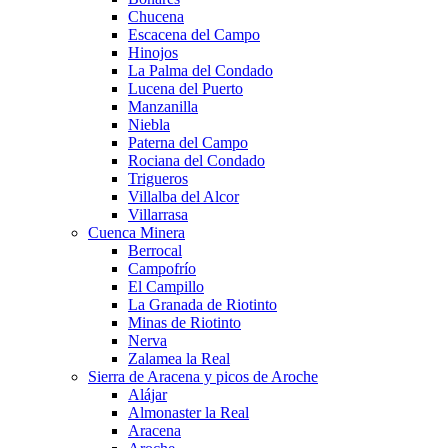
Chucena
Escacena del Campo
Hinojos
La Palma del Condado
Lucena del Puerto
Manzanilla
Niebla
Paterna del Campo
Rociana del Condado
Trigueros
Villalba del Alcor
Villarrasa
Cuenca Minera
Berrocal
Campofrío
El Campillo
La Granada de Riotinto
Minas de Riotinto
Nerva
Zalamea la Real
Sierra de Aracena y picos de Aroche
Alájar
Almonaster la Real
Aracena