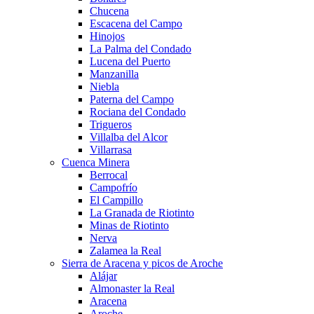
Chucena
Escacena del Campo
Hinojos
La Palma del Condado
Lucena del Puerto
Manzanilla
Niebla
Paterna del Campo
Rociana del Condado
Trigueros
Villalba del Alcor
Villarrasa
Cuenca Minera
Berrocal
Campofrío
El Campillo
La Granada de Riotinto
Minas de Riotinto
Nerva
Zalamea la Real
Sierra de Aracena y picos de Aroche
Alájar
Almonaster la Real
Aracena
Aroche