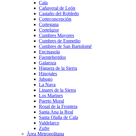
Cala
Cañaveral de León
Castaño del Robledo
Corteconcepción
Cortegana
Cortelazor
Cumbres Mayores
Cumbres de Enmedio
Cumbres de San Bartolomé
Encinasola
Fuenteheridos
Galaroza
Higuera de la Sierra
Hinojales
Jabugo
La Nava
Linares de la Sierra
Los Marines
Puerto Moral
Rosal de la Frontera
Santa Ana la Real
Santa Olalla de Cala
Valdelarco
Zufre
Área Metropolitana