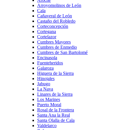
Aroche
Arroyomolinos de León
Cala
Cañaveral de León
Castaño del Robledo
Corteconcepción
Cortegana
Cortelazor
Cumbres Mayores
Cumbres de Enmedio
Cumbres de San Bartolomé
Encinasola
Fuenteheridos
Galaroza
Higuera de la Sierra
Hinojales
Jabugo
La Nava
Linares de la Sierra
Los Marines
Puerto Moral
Rosal de la Frontera
Santa Ana la Real
Santa Olalla de Cala
Valdelarco