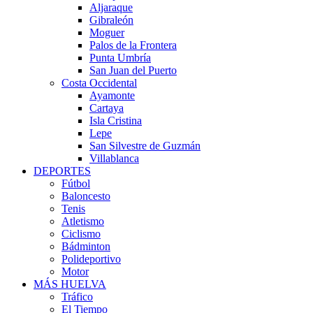
Aljaraque
Gibraleón
Moguer
Palos de la Frontera
Punta Umbría
San Juan del Puerto
Costa Occidental
Ayamonte
Cartaya
Isla Cristina
Lepe
San Silvestre de Guzmán
Villablanca
DEPORTES
Fútbol
Baloncesto
Tenis
Atletismo
Ciclismo
Bádminton
Polideportivo
Motor
MÁS HUELVA
Tráfico
El Tiempo