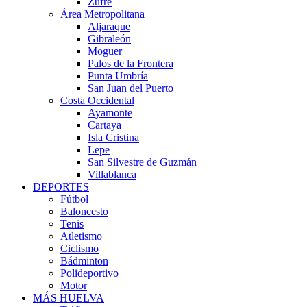
Zufre
Área Metropolitana
Aljaraque
Gibraleón
Moguer
Palos de la Frontera
Punta Umbría
San Juan del Puerto
Costa Occidental
Ayamonte
Cartaya
Isla Cristina
Lepe
San Silvestre de Guzmán
Villablanca
DEPORTES
Fútbol
Baloncesto
Tenis
Atletismo
Ciclismo
Bádminton
Polideportivo
Motor
MÁS HUELVA