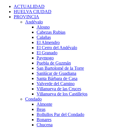
for:
ACTUALIDAD
HUELVA CIUDAD
PROVINCIA
Andévalo
Alosno
Cabezas Rubias
Calañas
El Almendro
El Cerro del Andévalo
El Granado
Paymogo
Puebla de Guzmán
San Bartolomé de la Torre
Sanlúcar de Guadiana
Santa Bárbara de Casa
Valverde del Camino
Villanueva de las Cruces
Villanueva de los Castillejos
Condado
Almonte
Beas
Bollullos Par del Condado
Bonares
Chucena