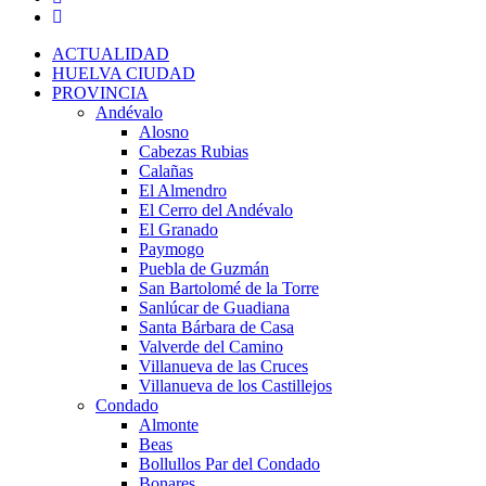
ACTUALIDAD
HUELVA CIUDAD
PROVINCIA
Andévalo
Alosno
Cabezas Rubias
Calañas
El Almendro
El Cerro del Andévalo
El Granado
Paymogo
Puebla de Guzmán
San Bartolomé de la Torre
Sanlúcar de Guadiana
Santa Bárbara de Casa
Valverde del Camino
Villanueva de las Cruces
Villanueva de los Castillejos
Condado
Almonte
Beas
Bollullos Par del Condado
Bonares