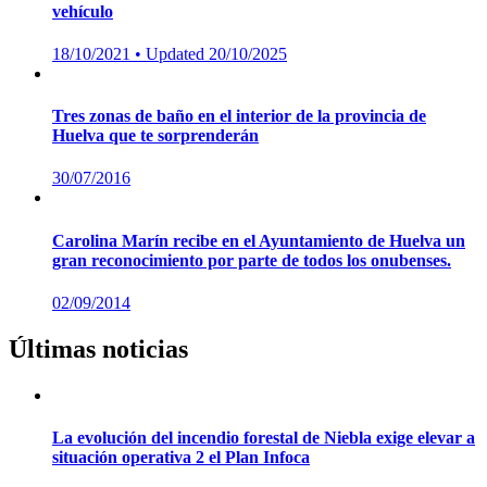
vehículo
Posted
18/10/2021
• Updated 20/10/2025
on
Tres zonas de baño en el interior de la provincia de
Huelva que te sorprenderán
Posted
30/07/2016
on
Carolina Marín recibe en el Ayuntamiento de Huelva un
gran reconocimiento por parte de todos los onubenses.
Posted
02/09/2014
on
Últimas noticias
La evolución del incendio forestal de Niebla exige elevar a
situación operativa 2 el Plan Infoca