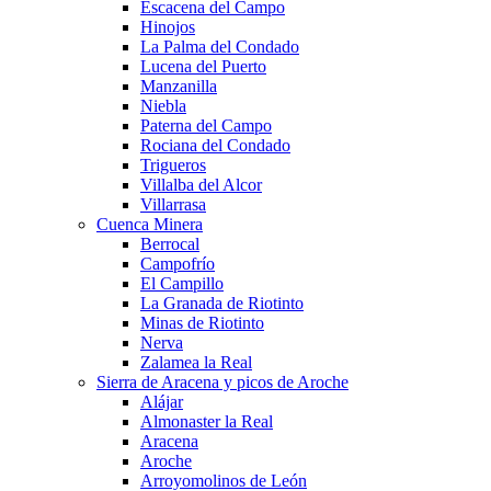
Escacena del Campo
Hinojos
La Palma del Condado
Lucena del Puerto
Manzanilla
Niebla
Paterna del Campo
Rociana del Condado
Trigueros
Villalba del Alcor
Villarrasa
Cuenca Minera
Berrocal
Campofrío
El Campillo
La Granada de Riotinto
Minas de Riotinto
Nerva
Zalamea la Real
Sierra de Aracena y picos de Aroche
Alájar
Almonaster la Real
Aracena
Aroche
Arroyomolinos de León