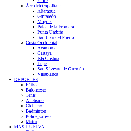
Zufre
Área Metropolitana
Aljaraque
Gibraleón
Moguer
Palos de la Frontera
Punta Umbría
San Juan del Puerto
Costa Occidental
Ayamonte
Cartaya
Isla Cristina
Lepe
San Silvestre de Guzmán
Villablanca
DEPORTES
Fútbol
Baloncesto
Tenis
Atletismo
Ciclismo
Bádminton
Polideportivo
Motor
MÁS HUELVA