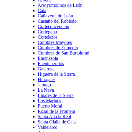
Arroyomolinos de León
Cala
Cañaveral de León
Castaño del Robledo
Corteconcepción
Cortegana
Cortelazor
Cumbres Mayores
Cumbres de Enmedio
Cumbres de San Bartolomé
Encinasola
Fuenteheridos
Galaroza
Higuera de la Sierra
Hinojales
Jabugo
La Nava
Linares de la Sierra
Los Marines
Puerto Moral
Rosal de la Frontera
Santa Ana la Real
Santa Olalla de Cala
Valdelarco